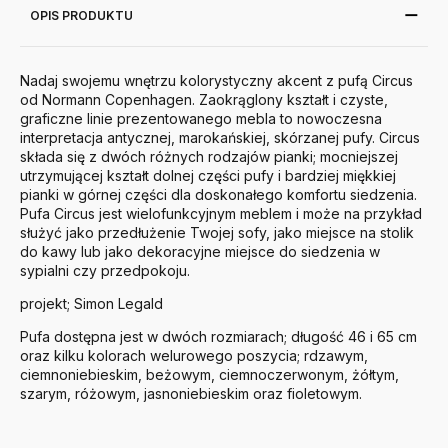
OPIS PRODUKTU
Nadaj swojemu wnętrzu kolorystyczny akcent z pufą Circus
od Normann Copenhagen. Zaokrąglony kształt i czyste,
graficzne linie prezentowanego mebla to nowoczesna
interpretacja antycznej, marokańskiej, skórzanej pufy. Circus
składa się z dwóch różnych rodzajów pianki; mocniejszej
utrzymującej kształt dolnej części pufy i bardziej miękkiej
pianki w górnej części dla doskonałego komfortu siedzenia.
Pufa Circus jest wielofunkcyjnym meblem i może na przykład
służyć jako przedłużenie Twojej sofy, jako miejsce na stolik
do kawy lub jako dekoracyjne miejsce do siedzenia w
sypialni czy przedpokoju.
projekt; Simon Legald
Pufa dostępna jest w dwóch rozmiarach; długość 46 i 65 cm
oraz kilku kolorach welurowego poszycia; rdzawym,
ciemnoniebieskim, beżowym, ciemnoczerwonym, żółtym,
szarym, różowym, jasnoniebieskim oraz fioletowym.