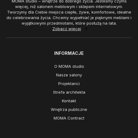
MOMA studio – wnętrze do dobrego życia. Jesteśmy czymś
więcej, niż salonem meblowym i sklepem internetowym.
Tworzymy dla Ciebie miejsca ciepłe, żywe, komfortowe, idealne
do celebrowania życia. Chcemy wypełniać je pięknymi meblami i
wyjątkowymi przedmiotami, które posłużą na lata.
Zobacz więcej
INFORMACJE
O MOMA studio
Nasze salony
Projektanci
Strefa architekta
Kontakt
Wnętrza publiczne
MOMA Contract