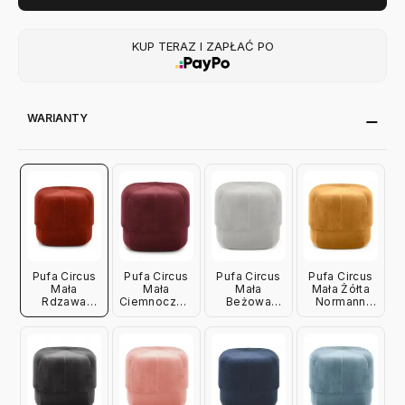
KUP TERAZ I ZAPŁAĆ PO
WARIANTY
Pufa Circus
Pufa Circus
Pufa Circus
Pufa Circus
Mała
Mała
Mała
Mała Żółta
Rdzawa
Ciemnoczerwona
Beżowa
Normann
Normann
Normann
Normann
Copenhagen
Copenhagen
Copenhagen
Copenhagen