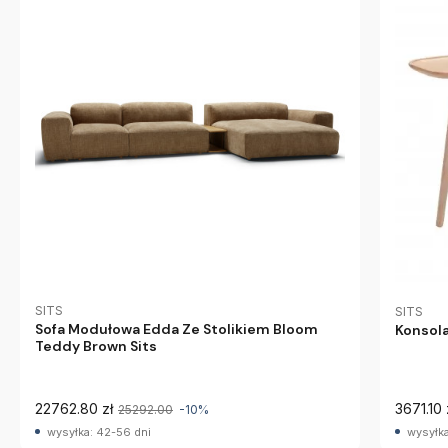
SITS
SITS
Sofa Modułowa Edda Ze Stolikiem Bloom
Konsola
Teddy Brown Sits
22762.80 zł
3671.10 
25292.00
-10%
wysyłka: 42-56 dni
wysyłka