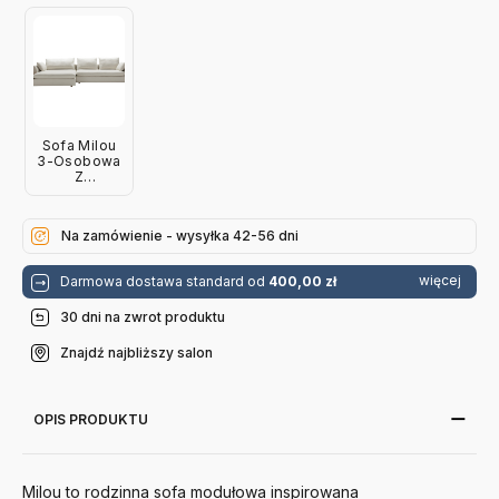
Szezlongiem
Rock Natural
I Tacą Sits
Sits
Sofa Milou
3-Osobowa
Z
Szezlongiem
I Tacą -
Tkanina Star
Na zamówienie - wysyłka 42-56 dni
Sits
więcej
Darmowa dostawa standard od
400,00 zł
30 dni na zwrot produktu
Znajdź najbliższy salon
OPIS PRODUKTU
Milou to rodzinna sofa modułowa inspirowana