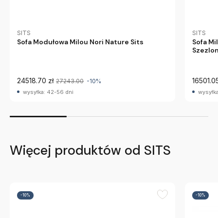
SITS
SITS
Sofa Modułowa Milou Nori Nature Sits
Sofa Mi
Szezlon
24518.70 zł
16501.05
27243.00
-10%
wysyłka: 42-56 dni
wysyłka
Więcej produktów od SITS
-10%
-10%