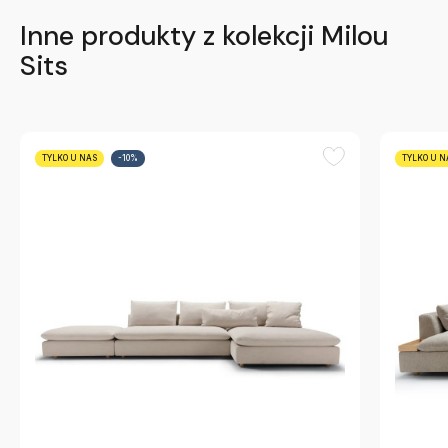
Inne produkty z kolekcji Milou
Sits
TYLKO U NAS
-10%
TYLKO U N