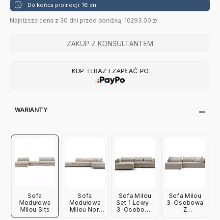
Do końca promocji: 16 dni
Najniższa cena z 30 dni przed obniżką: 10293.00 zł
ZAKUP Z KONSULTANTEM
KUP TERAZ I ZAPŁAĆ PO
WARIANTY
Sofa
Sofa
Sofa Milou
Sofa Milou
Modułowa
Modułowa
Set 1 Lewy -
3-Osobowa
Milou Sits
Milou Nori
3-Osobowa
Z
Nature Sits
Z
Szezlongiem