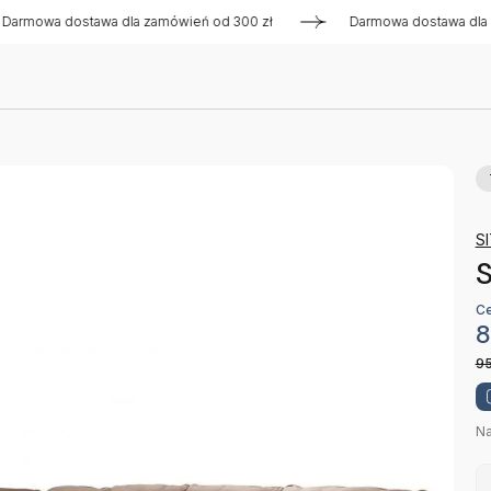
 dostawa dla zamówień od 300 zł
Darmowa dostawa dla zamów
S
S
Ce
8
9
Na