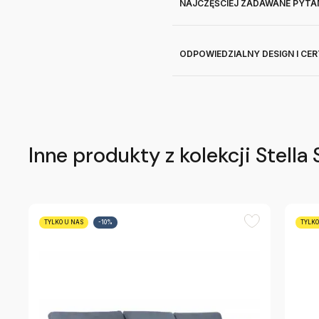
NAJCZĘŚCIEJ ZADAWANE PYTA
ODPOWIEDZIALNY DESIGN I CE
Inne produkty z kolekcji Stella 
TYLKO U NAS
-10%
TYLKO