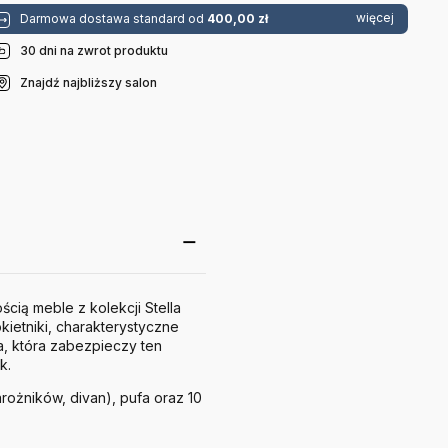
więcej
Darmowa dostawa standard od
400,00 zł
30 dni na zwrot produktu
Znajdź najbliższy salon
cią meble z kolekcji Stella
ietniki, charakterystyczne
a, która zabezpieczy ten
k.
arożników, divan), pufa oraz 10