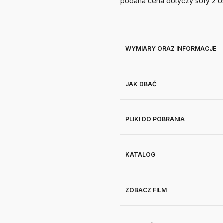
podana cena dotyczy sofy 2 os. 
WYMIARY ORAZ INFORMACJE
JAK DBAĆ
PLIKI DO POBRANIA
KATALOG
ZOBACZ FILM