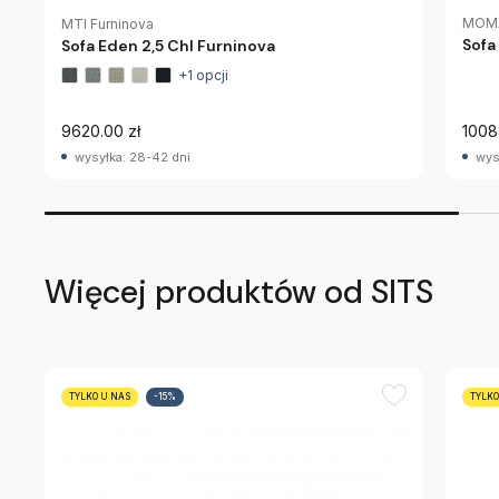
MOMA
MTI Furninova
Sofa
Sofa Eden 2,5 Chl Furninova
+1 opcji
9620.00 zł
1008
wysyłka: 28-42 dni
wys
Więcej produktów od SITS
TYLKO U NAS
-15%
TYLKO