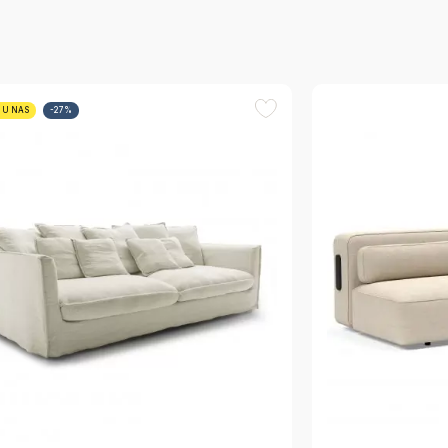
 U NAS
-27%