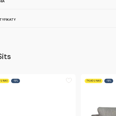
NIA
RTYFIKATY
Sits
 U NAS
-10%
TYLKO U NAS
-10%