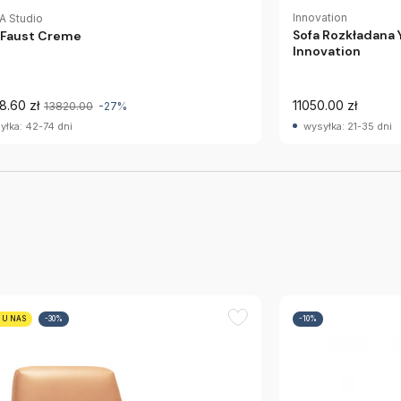
Innovation
 Studio
Sofa Rozkładana 
 Faust Creme
Innovation
8.60 zł
11050.00 zł
13820.00
-27%
yłka: 42-74 dni
wysyłka: 21-35 dni
 U NAS
-30%
-10%