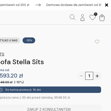
ień od 300 zł
Darmowa dostawa dla zamówień od 300 zł
1
TYLKO U NAS
-10%
ITS
ofa Stella Sits
na od:
593.20
zł
548.00
zł
(-10%)
Do końca promocji: 16 dni
jniższa cena z 30 dni przed obniżką: 9548.00 zł
ZAKUP Z KONSULTANTEM