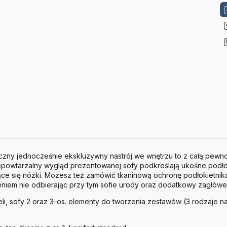
czny jednocześnie ekskluzywny nastrój we wnętrzu to z całą pewnoś
epowtarzalny wygląd prezentowanej sofy podkreślają ukośne podłok
jące się nóżki. Możesz też zamówić tkaninową ochronę podłokietnik
niem nie odbierając przy tym sofie urody oraz dodatkowy zagłówe
teli, sofy 2 oraz 3-os. elementy do tworzenia zestawów (3 rodzaje n