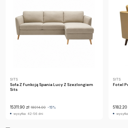
SITS
SITS
Sofa Z Funkcją Spania Lucy Z Szezlongiem
Fotel Po
Sits
15311.90 zł
5182.20 
18014.00
-15%
wysyłka: 42-56 dni
wysyłka