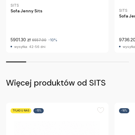
SITS
Sofa Jenny Sits
SITS
Sofa Je
5901.30 zł
9736.20
6557.00
-10%
wysyłka: 42-56 dni
wysyłka
Więcej produktów od SITS
TYLKO U NAS
-15%
-10%