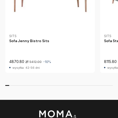
SITS
SITS
Sofa Jenny Bistro Sits
Sofa St
4870.80 zł
8115.80 
5412.00
-10%
wysyłka: 42-56 dni
wysyłka