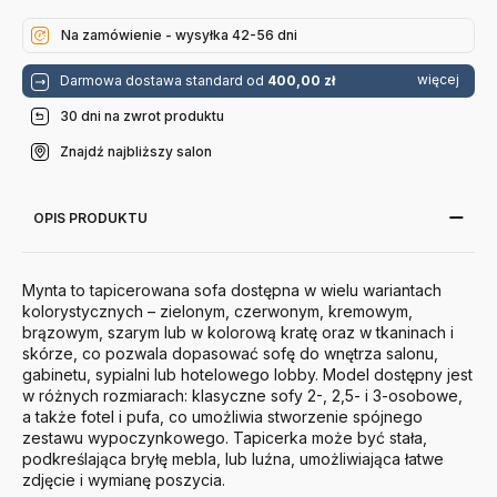
Na zamówienie - wysyłka 42-56 dni
więcej
Darmowa dostawa standard od
400,00 zł
30 dni na zwrot produktu
Znajdź najbliższy salon
OPIS PRODUKTU
Mynta to tapicerowana sofa dostępna w wielu wariantach
kolorystycznych – zielonym, czerwonym, kremowym,
brązowym, szarym lub w kolorową kratę oraz w tkaninach i
skórze, co pozwala dopasować sofę do wnętrza salonu,
gabinetu, sypialni lub hotelowego lobby. Model dostępny jest
w różnych rozmiarach: klasyczne sofy 2-, 2,5- i 3-osobowe,
a także fotel i pufa, co umożliwia stworzenie spójnego
zestawu wypoczynkowego. Tapicerka może być stała,
podkreślająca bryłę mebla, lub luźna, umożliwiająca łatwe
zdjęcie i wymianę poszycia.