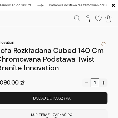
ień od 300 zł
Darmowa dostawa dla zamówień od 300 zł
novation
Sofa Rozkładana Cubed 140 Cm
Chromowana Podstawa Twist
ranite Innovation
090.00
zł
DODAJ DO KOSZYKA
KUP TERAZ I ZAPŁAĆ PO