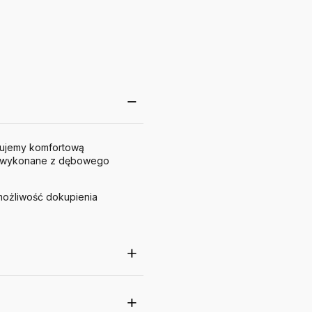
skujemy komfortową
gi wykonane z dębowego
możliwość dokupienia