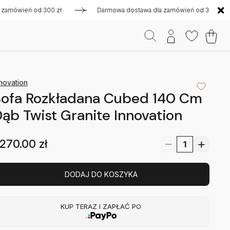
ień od 300 zł
Darmowa dostawa dla zamówień od 300 zł
novation
Sofa Rozkładana Cubed 140 Cm
ąb Twist Granite Innovation
270.00
zł
DODAJ DO KOSZYKA
KUP TERAZ I ZAPŁAĆ PO