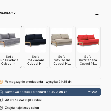
WARIANTY
Sofa
Sofa
Sofa
Sofa
Rozkładana
Rozkładana
Rozkładana
Rozkładana
Cubed 140
Cubed 140
Cubed 140
Cubed 140
Cm Dąb
Cm Dąb
Cm Dąb Blida
Cm Dąb
Twist Granite
Mixed Dance
Sand Grey
Elegance
Innovation
Blue
Innovation
Red
Innovation
Innovation
W magazynie producenta - wysyłka 21-35 dni
więcej
Darmowa dostawa standard od
400,00 zł
30 dni na zwrot produktu
Znajdź najbliższy salon