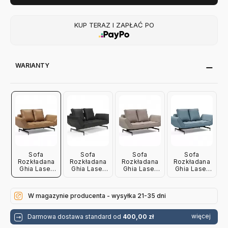
KUP TERAZ I ZAPŁAĆ PO
WARIANTY
Sofa
Sofa
Sofa
Sofa
Rozkładana
Rozkładana
Rozkładana
Rozkładana
Ghia Laser
Ghia Laser
Ghia Laser
Ghia Laser
Fanual
Fanual Black
Cordufine
Mixed
Brown
Innovation
Beige
Dance Light
Innovation
Innovation
Blue
W magazynie producenta - wysyłka 21-35 dni
Innovation
więcej
Darmowa dostawa standard od
400,00 zł