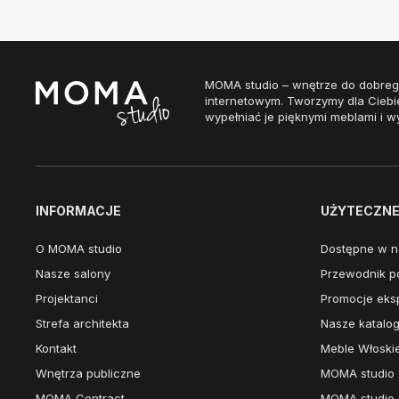
MOMA studio – wnętrze do dobreg
internetowym. Tworzymy dla Ciebi
wypełniać je pięknymi meblami i w
INFORMACJE
UŻYTECZNE 
O MOMA studio
Dostępne w n
Nasze salony
Przewodnik po
Projektanci
Promocje eks
Strefa architekta
Nasze katalog
Kontakt
Meble Włoski
Wnętrza publiczne
MOMA studio 
MOMA Contract
MOMA studio 