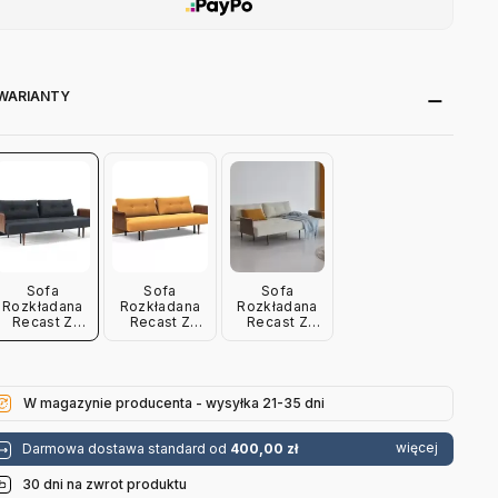
WARIANTY
Sofa
Sofa
Sofa
Rozkładana
Rozkładana
Rozkładana
Recast Z
Recast Z
Recast Z
Podłokietnikiem
Podłokietnikiem
Podłokietnikiem
Nist Blue
Boucle Ochre
Taura Off
Innovation
Innovation
White
Innovation
W magazynie producenta - wysyłka 21-35 dni
więcej
Darmowa dostawa standard od
400,00 zł
30 dni na zwrot produktu