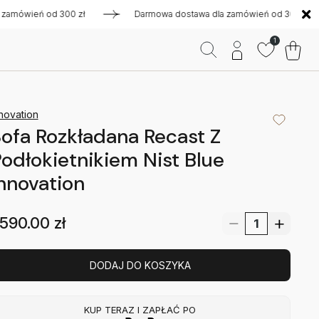
wień od 300 zł
Darmowa dostawa dla zamówień od 300 zł
1
novation
ofa Rozkładana Recast Z
odłokietnikiem Nist Blue
nnovation
590.00
zł
DODAJ DO KOSZYKA
KUP TERAZ I ZAPŁAĆ PO