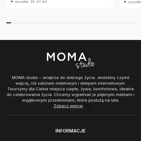
wysyłka: 35-42 dni
wysyłka
MOMA studio – wnętrze do dobrego życia. Jesteśmy czymś
więcej, niż salonem meblowym i sklepem internetowym.
Tworzymy dla Ciebie miejsca ciepłe, żywe, komfortowe, idealne
do celebrowania życia. Chcemy wypełniać je pięknymi meblami i
wyjątkowymi przedmiotami, które posłużą na lata.
Zobacz więcej
INFORMACJE