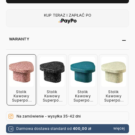
KUP TERAZ I ZAPŁAĆ PO
WARIANTY
Stolik
Stolik
Stolik
Stolik
Kawowy
Kawowy
Kawowy
Kawowy
Superpop
Superpop
Superpop
Superpop
Czerwony
Czarny
Niebieski
Biały
Miniforms
Miniforms
Miniforms
Miniforms
Na zamówienie - wysyłka 35-42 dni
więcej
Darmowa dostawa standard od
400,00 zł