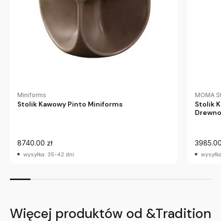
Miniforms
MOMA St
Stolik Kawowy Pinto Miniforms
Stolik
Drewno
8740.00 zł
3985.00
wysyłka: 35-42 dni
wysyłka
Więcej produktów od &Tradition