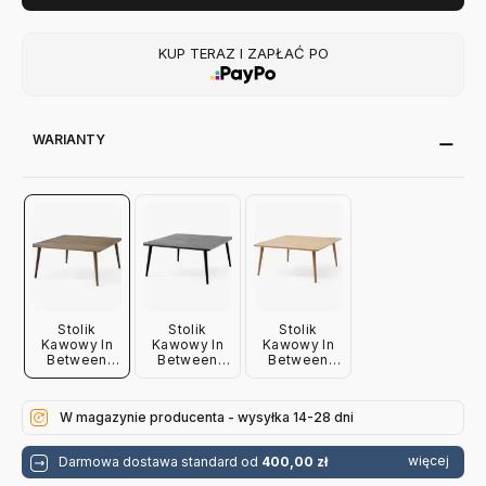
KUP TERAZ I ZAPŁAĆ PO
WARIANTY
Stolik
Stolik
Stolik
Kawowy In
Kawowy In
Kawowy In
Between
Between
Between
Sk24 Dąb
Sk24 Czarny
Sk24 Dąb
Przydymiony
Dąb
Olejowany
Andtradition
Andtradition
Andtradition
W magazynie producenta - wysyłka 14-28 dni
więcej
Darmowa dostawa standard od
400,00 zł