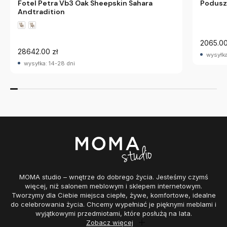
Fotel Petra Vb3 Oak Sheepskin Sahara
Poduszk
Andtradition
2065.00
28642.00 zł
wysyłka
wysyłka: 14-28 dni
MOMA studio – wnętrze do dobrego życia. Jesteśmy czymś
więcej, niż salonem meblowym i sklepem internetowym.
Tworzymy dla Ciebie miejsca ciepłe, żywe, komfortowe, idealne
do celebrowania życia. Chcemy wypełniać je pięknymi meblami i
wyjątkowymi przedmiotami, które posłużą na lata.
Zobacz więcej