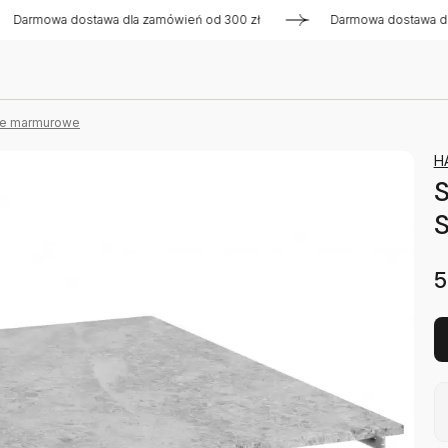
owa dostawa dla zamówień od 300 zł
Darmowa dostawa dla za
we marmurowe
H
S
S
5