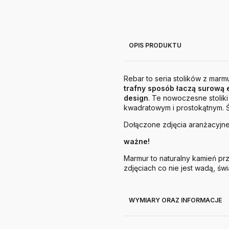
OPIS PRODUKTU
Rebar
to s
eria stolików z mar
trafny sposób łaczą surową 
design
. Te nowoczesne stoliki
kwadratowym i prostokątnym. Ś
Dołączone zdjęcia aranżacyjne
ważne!
Marmur to naturalny kamień pr
zdjęciach co nie jest wadą, ś
WYMIARY ORAZ INFORMACJE