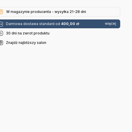
W magazynie producenta - wysyłka 21-28 dni
więcej
Darmowa dostawa standard od
400,00 zł
30 dni na zwrot produktu
Znajdź najbliższy salon