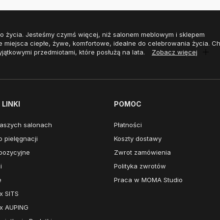
o życia. Jesteśmy czymś więcej, niż salonem meblowym i sklepem
e miejsca ciepłe, żywe, komfortowe, idealne do celebrowania życia. 
yjątkowymi przedmiotami, które posłużą na lata.
Zobacz więcej
LINKI
POMOC
aszych salonach
Płatności
 pielęgnacji
Koszty dostawy
pozycyjne
Zwrot zamówienia
i
Polityka zwrotów
e
Praca w MOMA Studio
x SITS
x AUPING