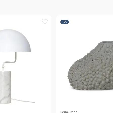
-10%
Ferm Living