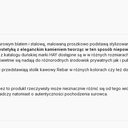
murowym blatem i stalową, malowaną proszkowo podstawą stylizowa
estetykę z eleganckim kamieniem tworząc w ten sposób niepow
 z katalogu duńskiej marki HAY dostępne są w w różnych rozmiarach
wietnie się nadają do różnorodnych środowisk prywatnych jak i pub
 przedstawiają stolik kawowy Rebar w różnych kolorach czy też d
zez to produkt rzeczywisty może nieznacznie różnić się od tego 
wiadczy natomiast o autentyczności pochodzenia surowca.