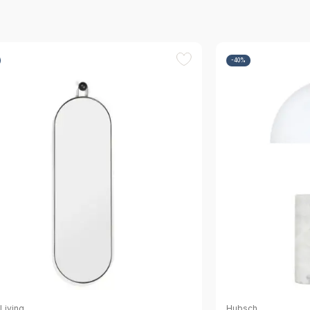
-40%
Living
Hubsch