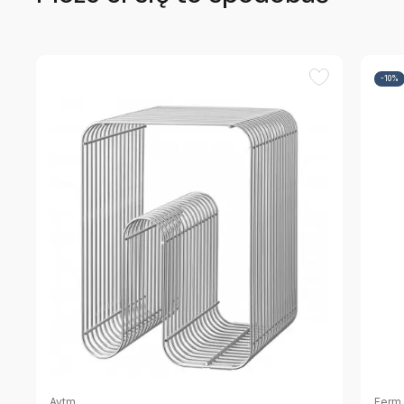
-10%
Aytm
Ferm 