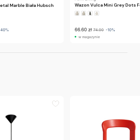
Wazon Vulca Mini Grey Dots F
tal Marble Biała Hubsch
66.60 zł
-40%
74.00
-10%
w magazynie