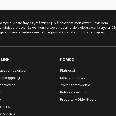
o życia. Jesteśmy czymś więcej, niż salonem meblowym i sklepem
e miejsca ciepłe, żywe, komfortowe, idealne do celebrowania życia. 
yjątkowymi przedmiotami, które posłużą na lata.
Zobacz więcej
LINKI
POMOC
aszych salonach
Płatności
 pielęgnacji
Koszty dostawy
pozycyjne
Zwrot zamówienia
i
Polityka zwrotów
e
Praca w MOMA Studio
x SITS
x AUPING