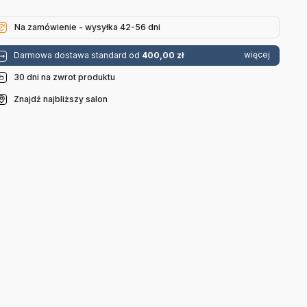
Na zamówienie - wysyłka 42-56 dni
więcej
Darmowa dostawa standard od
400,00 zł
30 dni na zwrot produktu
Znajdź najbliższy salon