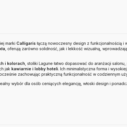
iej marki
Calligaris
łączą nowoczesny design z funkcjonalnością i w
kła
, oferują zarówno solidność, jak i lekkość wizualną, wprowadzaj
h i kolorach
, stoliki Lagune łatwo dopasować do aranżacji salonu
ch jak
kawiarnie i lobby hoteli
. Ich minimalistyczna forma i wysokie
nocześnie zachowując praktyczną funkcjonalność w codziennym uż
dealny wybór dla osób ceniących elegancję, włoski design i ponad