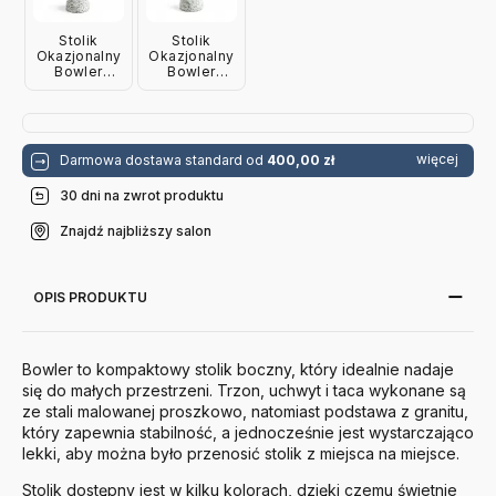
Stolik
Stolik
Okazjonalny
Okazjonalny
Bowler
Bowler
Zielony Hay
Czerwony
Hay
więcej
Darmowa dostawa standard od
400,00 zł
30 dni na zwrot produktu
Znajdź najbliższy salon
OPIS PRODUKTU
Bowler to
kompaktowy stolik boczny, który idealnie nadaje
się do małych przestrzeni.
Trzon, uchwyt i taca wykonane są
ze stali malowanej proszkowo, natomiast podstawa z granitu,
który zapewnia stabilność, a jednocześnie jest wystarczająco
lekki, aby można było przenosić stolik z miejsca na miejsce.
Stolik dostępny jest w kilku kolorach, dzięki czemu świetnie