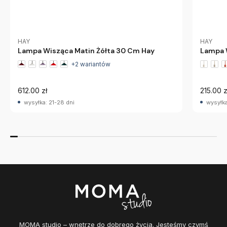
HAY
HAY
Lampa Wisząca Matin Żółta 30 Cm Hay
Lampa 
+2 wariantów
612.00 zł
215.00 z
wysyłka: 21-28 dni
wysyłka
MOMA studio – wnętrze do dobrego życia. Jesteśmy czymś