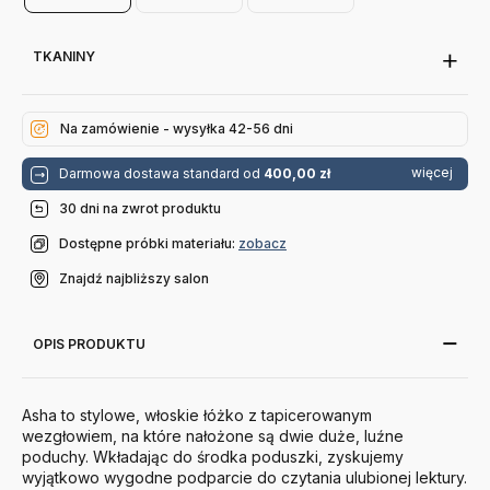
180X200 Cm
140X200 Cm
160X200 Cm
TKANINY
Na zamówienie - wysyłka 42-56 dni
więcej
Darmowa dostawa standard od
400,00 zł
30 dni na zwrot produktu
Dostępne próbki materiału:
zobacz
Znajdź najbliższy salon
OPIS PRODUKTU
Asha to stylowe, włoskie łóżko z tapicerowanym
wezgłowiem, na które nałożone są dwie duże, luźne
poduchy. Wkładając do środka poduszki, zyskujemy
wyjątkowo wygodne podparcie do czytania ulubionej lektury.