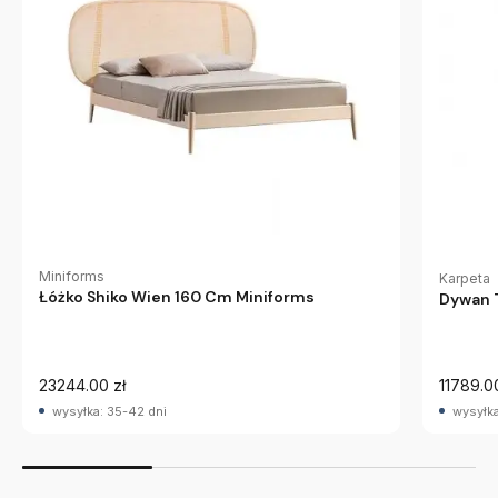
Miniforms
Karpeta
Łóżko Shiko Wien 160 Cm Miniforms
Dywan 
23244.00 zł
11789.0
wysyłka: 35-42 dni
wysyłka