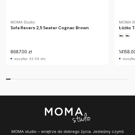
MOMA Studio
MOMA St
Sofa Revers 2,5 Seater Cognac Brown
Łóżko 
8687.00 zł
14158.00
wysyłka: 42-56 dni
wysyłka
MOMA studio – wnętrze do dobrego życia. Jesteśmy czymś