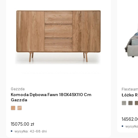
Gazzda
Flextea
Komoda Dębowa Fawn 180X45X110 Cm
Łóżko R
Gazzda
14562.0
15075.00 zł
wysyłka
wysyłka: 42-68 dni