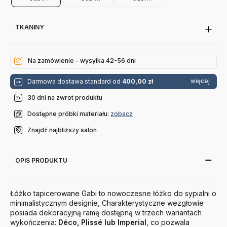
140X200 Cm
160X200 Cm
180X200 Cm
TKANINY
Na zamówienie - wysyłka 42-56 dni
więcej
Darmowa dostawa standard od
400,00 zł
30 dni na zwrot produktu
Dostępne próbki materiału:
zobacz
Znajdź najbliższy salon
OPIS PRODUKTU
Łóżko tapicerowane Gabi
to nowoczesne łóżko do sypialni o
minimalistycznym designie, Charakterystyczne wezgłowie
posiada dekoracyjną ramę dostępną w trzech wariantach
wykończenia:
Déco, Plissé lub Imperial
, co pozwala