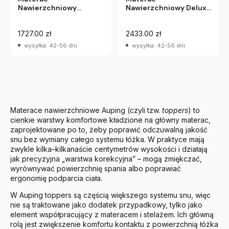
Nawierzchniowy
Nawierzchniowy Deluxe
Comfort Auping
Auping
1727.00 zł
2433.00 zł
wysyłka: 42-56 dni
wysyłka: 42-56 dni
Materace nawierzchniowe
Auping
(czyli tzw.
toppers
) to
cienkie warstwy komfortowe kładzione na główny materac,
zaprojektowane po to, żeby poprawić odczuwalną jakość
snu bez wymiany całego systemu łóżka. W praktyce mają
zwykle kilka–kilkanaście centymetrów wysokości i działają
jak precyzyjna „warstwa korekcyjna” – mogą zmiękczać,
wyrównywać powierzchnię spania albo poprawiać
ergonomię podparcia ciała.
W Auping toppers są częścią większego systemu snu, więc
nie są traktowane jako dodatek przypadkowy, tylko jako
element współpracujący z materacem i stelażem. Ich główną
rolą jest zwiększenie komfortu kontaktu z powierzchnią łóżka