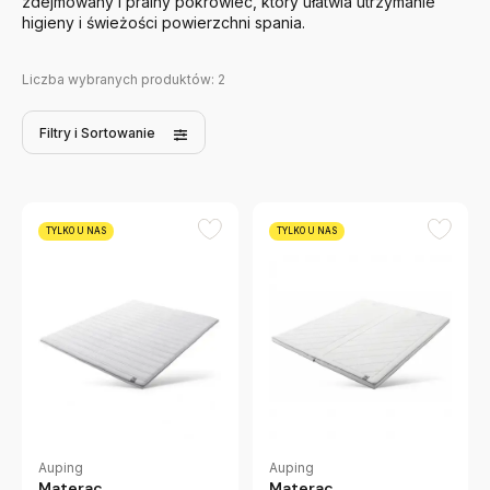
zdejmowany i pralny pokrowiec, który ułatwia utrzymanie
higieny i świeżości powierzchni spania.
Liczba wybranych produktów:
2
Filtry
i Sortowanie
TYLKO U NAS
TYLKO U NAS
Auping
Auping
Materac
Materac