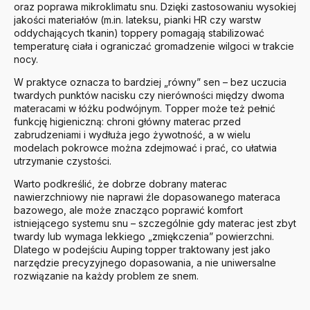
oraz poprawa mikroklimatu snu. Dzięki zastosowaniu wysokiej
jakości materiałów (m.in. lateksu, pianki HR czy warstw
oddychających tkanin) toppery pomagają stabilizować
temperaturę ciała i ograniczać gromadzenie wilgoci w trakcie
nocy.
W praktyce oznacza to bardziej „równy” sen – bez uczucia
twardych punktów nacisku czy nierówności między dwoma
materacami w łóżku podwójnym. Topper może też pełnić
funkcję higieniczną: chroni główny materac przed
zabrudzeniami i wydłuża jego żywotność, a w wielu
modelach pokrowce można zdejmować i prać, co ułatwia
utrzymanie czystości.
Warto podkreślić, że dobrze dobrany materac
nawierzchniowy nie naprawi źle dopasowanego materaca
bazowego, ale może znacząco poprawić komfort
istniejącego systemu snu – szczególnie gdy materac jest zbyt
twardy lub wymaga lekkiego „zmiękczenia” powierzchni.
Dlatego w podejściu Auping topper traktowany jest jako
narzędzie precyzyjnego dopasowania, a nie uniwersalne
rozwiązanie na każdy problem ze snem.