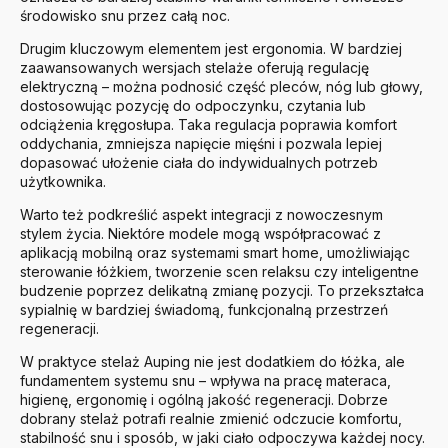
środowisko snu przez całą noc.
Drugim kluczowym elementem jest ergonomia. W bardziej
zaawansowanych wersjach stelaże oferują regulację
elektryczną – można podnosić część pleców, nóg lub głowy,
dostosowując pozycję do odpoczynku, czytania lub
odciążenia kręgosłupa. Taka regulacja poprawia komfort
oddychania, zmniejsza napięcie mięśni i pozwala lepiej
dopasować ułożenie ciała do indywidualnych potrzeb
użytkownika.
Warto też podkreślić aspekt integracji z nowoczesnym
stylem życia. Niektóre modele mogą współpracować z
aplikacją mobilną oraz systemami smart home, umożliwiając
sterowanie łóżkiem, tworzenie scen relaksu czy inteligentne
budzenie poprzez delikatną zmianę pozycji. To przekształca
sypialnię w bardziej świadomą, funkcjonalną przestrzeń
regeneracji.
W praktyce stelaż Auping nie jest dodatkiem do łóżka, ale
fundamentem systemu snu – wpływa na pracę materaca,
higienę, ergonomię i ogólną jakość regeneracji. Dobrze
dobrany stelaż potrafi realnie zmienić odczucie komfortu,
stabilność snu i sposób, w jaki ciało odpoczywa każdej nocy.