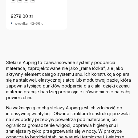
9278.00 zł
wysyłka: 42-56 dni
Stelaże
Auping
to zaawansowane systemy podparcia
materaca, zaprojektowane nie jako „rama łóżka”, ale jako
aktywny element całego systemu snu. Ich konstrukcja opiera
się na stalowej, elastycznej siatce lub modułowej bazie, która
zapewnia tysiące punktów podparcia dla ciała, dzięki czemu
materac pracuje bardziej precyzyjnie i równomiernie na całej
powierzchni.
Najważniejszą cechą stelaży Auping jest ich zdolność do
intensywnej wentylacji. Otwarta struktura konstrukcji pozwala
na swobodny przepływ powietrza pod materacem, co
ogranicza gromadzenie wilgoci, poprawia higienę snu i
zmniejsza ryzyko przegrzewania się w nocy. W praktyce
oznacza to bardziej stabilne warunki termiczne i świeższe