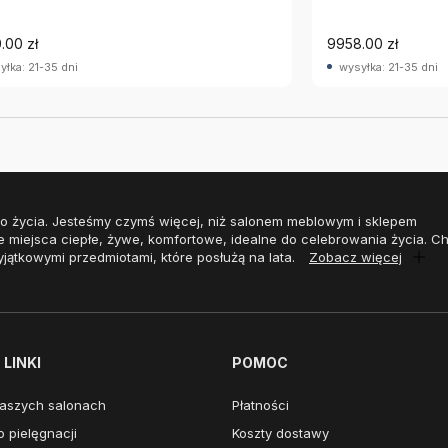
.00 zł
9958.00 zł
yłka: 21-35 dni
wysyłka: 21-35 dni
o życia. Jesteśmy czymś więcej, niż salonem meblowym i sklepem
e miejsca ciepłe, żywe, komfortowe, idealne do celebrowania życia. 
yjątkowymi przedmiotami, które posłużą na lata.
Zobacz więcej
LINKI
POMOC
aszych salonach
Płatności
 pielęgnacji
Koszty dostawy