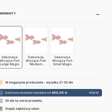
WARIANTY
Dekoracja
Dekoracja
Dekoracja
Wisząca Fish
Wisząca Fish
Wisząca Fish
Large Magis
Medium
Small Magis
Magis
W magazynie producenta - wysyłka 21-35 dni
więcej
Darmowa dostawa standard od
400,00 zł
30 dni na zwrot produktu
Znajdź najbliższy salon