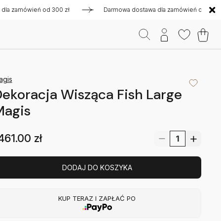
zamówień od 300 zł
Darmowa dostawa dla zamówień od 300 zł
agis
ekoracja Wisząca Fish Large
Magis
461.00
zł
DODAJ DO KOSZYKA
KUP TERAZ I ZAPŁAĆ PO