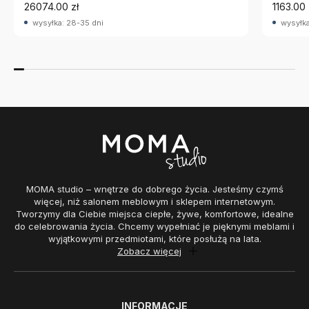
26074.00 zł
1163.00 
wysyłka: 28-35 dni
wysyłka
MOMA studio – wnętrze do dobrego życia. Jesteśmy czymś
więcej, niż salonem meblowym i sklepem internetowym.
Tworzymy dla Ciebie miejsca ciepłe, żywe, komfortowe, idealne
do celebrowania życia. Chcemy wypełniać je pięknymi meblami i
wyjątkowymi przedmiotami, które posłużą na lata.
Zobacz więcej
INFORMACJE