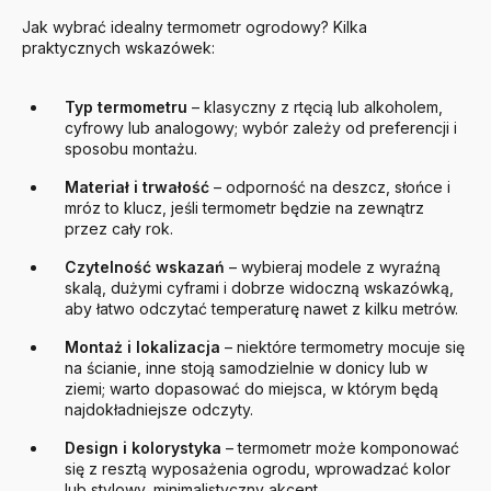
Jak wybrać idealny termometr ogrodowy? Kilka
praktycznych wskazówek:
Typ termometru
– klasyczny z rtęcią lub alkoholem,
cyfrowy lub analogowy; wybór zależy od preferencji i
sposobu montażu.
Materiał i trwałość
– odporność na deszcz, słońce i
mróz to klucz, jeśli termometr będzie na zewnątrz
przez cały rok.
Czytelność wskazań
– wybieraj modele z wyraźną
skalą, dużymi cyframi i dobrze widoczną wskazówką,
aby łatwo odczytać temperaturę nawet z kilku metrów.
Montaż i lokalizacja
– niektóre termometry mocuje się
na ścianie, inne stoją samodzielnie w donicy lub w
ziemi; warto dopasować do miejsca, w którym będą
najdokładniejsze odczyty.
Design i kolorystyka
– termometr może komponować
się z resztą wyposażenia ogrodu, wprowadzać kolor
lub stylowy, minimalistyczny akcent.