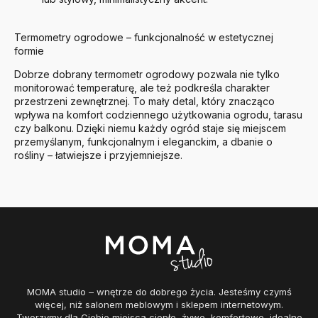
Termometry ogrodowe – funkcjonalność w estetycznej
formie
Dobrze dobrany termometr ogrodowy pozwala nie tylko
monitorować temperaturę, ale też podkreśla charakter
przestrzeni zewnętrznej. To mały detal, który znacząco
wpływa na komfort codziennego użytkowania ogrodu, tarasu
czy balkonu. Dzięki niemu każdy ogród staje się miejscem
przemyślanym, funkcjonalnym i eleganckim, a dbanie o
rośliny – łatwiejsze i przyjemniejsze.
MOMA studio – wnętrze do dobrego życia. Jesteśmy czymś
więcej, niż salonem meblowym i sklepem internetowym.
Tworzymy dla Ciebie miejsca ciepłe, żywe, komfortowe, idealne