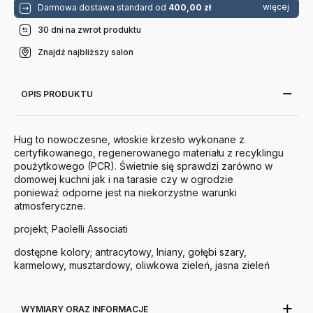
więcej
Darmowa dostawa standard od
400,00 zł
30 dni na zwrot produktu
Znajdź najbliższy salon
OPIS PRODUKTU
Hug to nowoczesne, włoskie krzesło wykonane z
certyfikowanego, regenerowanego materiału z recyklingu
poużytkowego (PCR). Świetnie się sprawdzi zarówno w
domowej kuchni jak i na tarasie czy w ogrodzie
ponieważ odporne jest na niekorzystne warunki
atmosferyczne.
projekt; Paolelli Associati
dostępne kolory; antracytowy, lniany, gołębi szary,
karmelowy, musztardowy, oliwkowa zieleń, jasna zieleń
WYMIARY ORAZ INFORMACJE