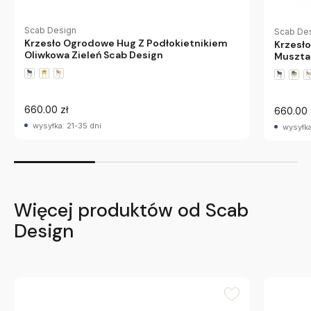
Scab Design
Scab De
Krzesło Ogrodowe Hug Z Podłokietnikiem
Krzesł
Oliwkowa Zieleń Scab Design
Muszta
660.00 zł
660.00 
wysyłka: 21-35 dni
wysyłka
Więcej produktów od Scab
Design