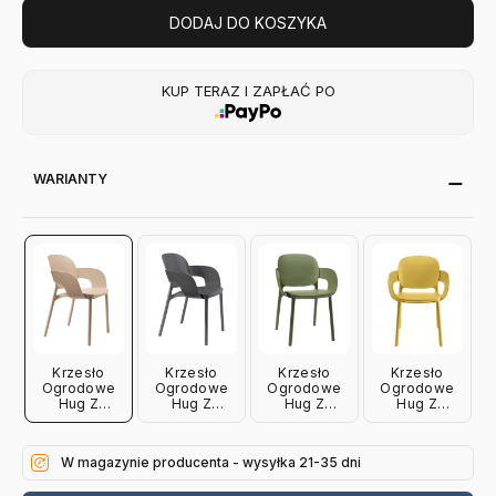
DODAJ DO KOSZYKA
KUP TERAZ I ZAPŁAĆ PO
WARIANTY
Krzesło
Krzesło
Krzesło
Krzesło
Ogrodowe
Ogrodowe
Ogrodowe
Ogrodowe
Hug Z
Hug Z
Hug Z
Hug Z
Podłokietnikiem
Podłokietnikiem
Podłokietnikiem
Podłokietnikiem
Gołębi Szary
Antracytowe
Oliwkowa
Musztardowe
Scab Design
Scab Design
Zieleń Scab
Scab Design
W magazynie producenta - wysyłka 21-35 dni
Design