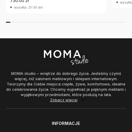
730.00 zł
wysyłka
wysyłka: 21-35 dni
MOMA studio – wnętrze do dobrego życia. Jesteśmy czymś
więcej, niż salonem meblowym i sklepem internetowym.
Tworzymy dla Ciebie miejsca ciepłe, żywe, komfortowe, idealne
do celebrowania życia. Chcemy wypełniać je pięknymi meblami i
wyjątkowymi przedmiotami, które posłużą na lata.
Zobacz więcej
INFORMACJE