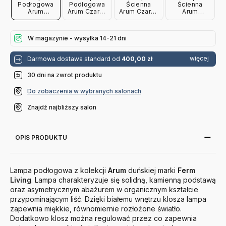
Podłogowa
Podłogowa
Ścienna
Ścienna
Arum
Arum Czarna
Arum Czarna
Arum
Kaszmirowa
Ferm Living
Ferm Living
Kaszmirowa
Ferm Living
Ferm Living
W magazynie - wysyłka 14-21 dni
więcej
Darmowa dostawa standard od
400,00 zł
30 dni na zwrot produktu
Do zobaczenia w wybranych salonach
Znajdź najbliższy salon
OPIS PRODUKTU
Lampa podłogowa z kolekcji
Arum
duńskiej marki
Ferm
Living
. Lampa charakteryzuje się solidną, kamienną podstawą
oraz asymetrycznym abażurem w organicznym kształcie
przypominającym liść. Dzięki białemu wnętrzu klosza lampa
zapewnia miękkie, równomiernie rozłożone światło.
Dodatkowo klosz można regulować przez co zapewnia