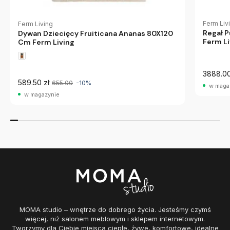
Ferm Liv
Ferm Living
Regał 
Dywan Dziecięcy Fruiticana Ananas 80X120
Ferm Li
Cm Ferm Living
3888.00
589.50 zł
655.00
-10%
w maga
w magazynie
MOMA studio – wnętrze do dobrego życia. Jesteśmy czymś
więcej, niż salonem meblowym i sklepem internetowym.
Tworzymy dla Ciebie miejsca ciepłe, żywe, komfortowe, idealne