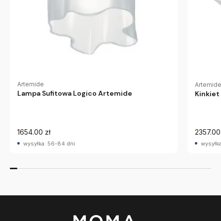
Artemide
Artemid
Lampa Sufitowa Logico Artemide
Kinkie
1654.00 zł
2357.00
wysyłka: 56-84 dni
wysyłka