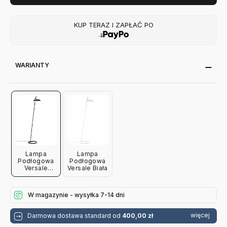
KUP TERAZ I ZAPŁAĆ PO
WARIANTY
Lampa
Lampa
Podłogowa
Podłogowa
Versale
Versale Biała
Czarna
W magazynie - wysyłka 7-14 dni
więcej
Darmowa dostawa standard od
400,00 zł