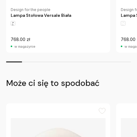
Design for the people
Design f
Lampa Stołowa Versale Biała
Lampa 
768.00 zł
768.00 
w magazynie
w maga
Może ci się to spodobać