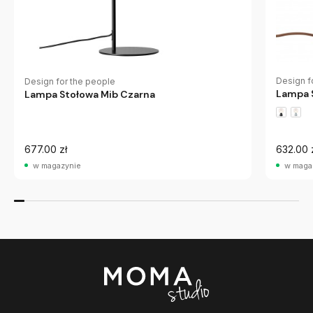
Design f
Design for the people
Lampa 
Lampa Stołowa Mib Czarna
677.00 zł
632.00 
w magazynie
w maga