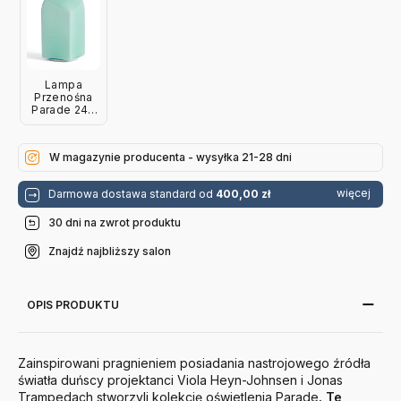
Lampa
Przenośna
Parade 240
Zielona Hay
W magazynie producenta - wysyłka 21-28 dni
więcej
Darmowa dostawa standard od
400,00 zł
30 dni na zwrot produktu
Znajdź najbliższy salon
OPIS PRODUKTU
Zainspirowani pragnieniem posiadania nastrojowego źródła
światła duńscy projektanci Viola Heyn-Johnsen i Jonas
Trampedach stworzyli kolekcję oświetlenia Parade
. Te