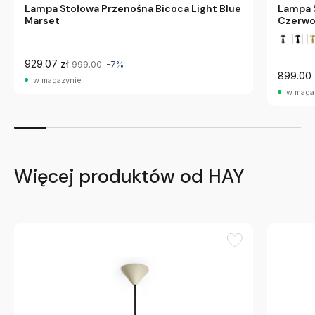
Lampa Stołowa Przenośna Bicoca Light Blue
Lampa 
Marset
Czerwo
929.07 zł
999.00
-7%
899.00 
w magazynie
w maga
Więcej produktów od HAY