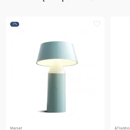
-7%
Marset
&Traditi