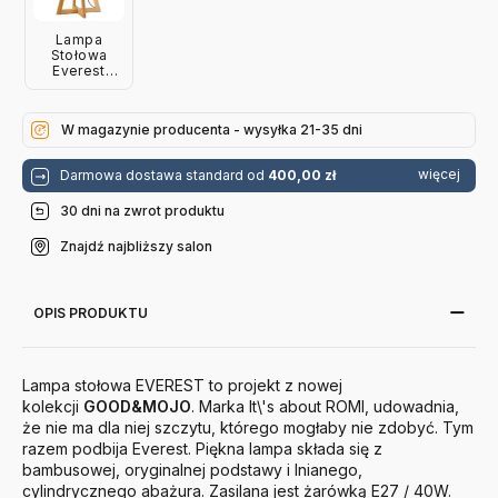
Lampa
Stołowa
Everest
Czarna
Good&Mojo
W magazynie producenta - wysyłka 21-35 dni
więcej
Darmowa dostawa standard od
400,00 zł
30 dni na zwrot produktu
Znajdź najbliższy salon
OPIS PRODUKTU
Lampa stołowa EVEREST to projekt z nowej
kolekcji
GOOD&MOJO
. Marka It\'s about ROMI, udowadnia,
że nie ma dla niej szczytu, którego mogłaby nie zdobyć. Tym
razem podbija Everest. Piękna lampa składa się z
bambusowej, oryginalnej podstawy i lnianego,
cylindrycznego abażura. Zasilana jest żarówką E27 / 40W.