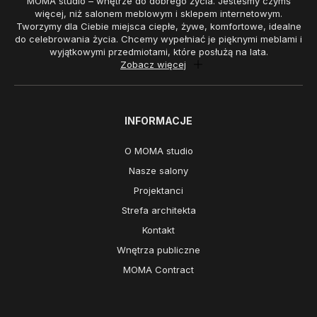
MOMA studio – wnętrze do dobrego życia. Jesteśmy czymś
więcej, niż salonem meblowym i sklepem internetowym.
Tworzymy dla Ciebie miejsca ciepłe, żywe, komfortowe, idealne
do celebrowania życia. Chcemy wypełniać je pięknymi meblami i
wyjątkowymi przedmiotami, które posłużą na lata.
Zobacz więcej
INFORMACJE
O MOMA studio
Nasze salony
Projektanci
Strefa architekta
Kontakt
Wnętrza publiczne
MOMA Contract