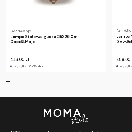
Good&M
Good&Mojo
Lampa 
Lampa Stołowa Iguazu 25X25 Cm
Good&
Good&Mojo
449.00 zł
499.00 
wysyłka: 21-35 dni
wysyłka