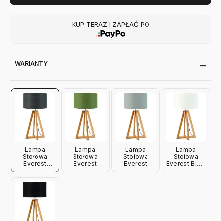
KUP TERAZ I ZAPŁAĆ PO
WARIANTY
Lampa
Lampa
Lampa
Lampa
Stołowa
Stołowa
Stołowa
Stołowa
Everest
Everest
Everest
Everest Biała
Ciemnoszara
Zielona
Jasnoszara
Good&Mojo
Good&Mojo
Good&Mojo
Good&Mojo