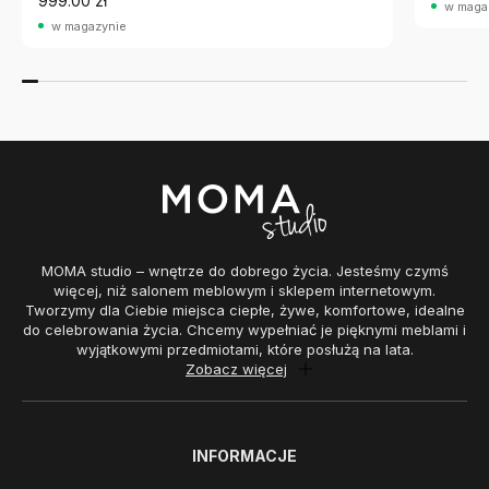
999.00 zł
w maga
w magazynie
MOMA studio – wnętrze do dobrego życia. Jesteśmy czymś
więcej, niż salonem meblowym i sklepem internetowym.
Tworzymy dla Ciebie miejsca ciepłe, żywe, komfortowe, idealne
do celebrowania życia. Chcemy wypełniać je pięknymi meblami i
wyjątkowymi przedmiotami, które posłużą na lata.
Zobacz więcej
INFORMACJE