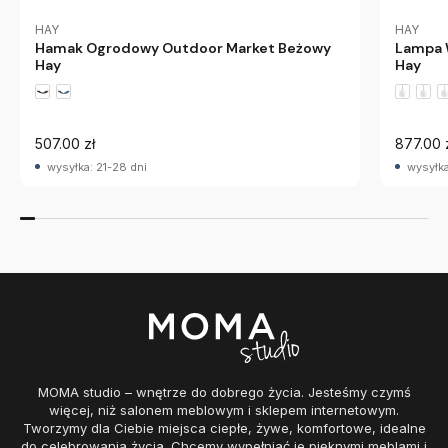
HAY
HAY
Hamak Ogrodowy Outdoor Market Beżowy
Lampa 
Hay
Hay
507.00 zł
877.00 
wysyłka: 21-28 dni
wysyłka
MOMA studio – wnętrze do dobrego życia. Jesteśmy czymś
więcej, niż salonem meblowym i sklepem internetowym.
Tworzymy dla Ciebie miejsca ciepłe, żywe, komfortowe, idealne
do celebrowania życia. Chcemy wypełniać je pięknymi meblami i