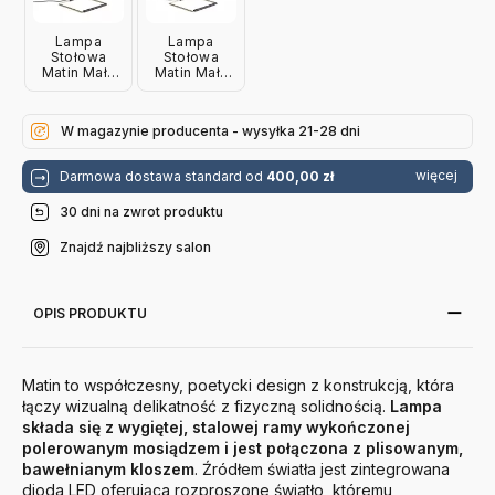
Lampa
Lampa
Stołowa
Stołowa
Matin Mała
Matin Mała
Zielona Hay
Lawendowa
Hay
W magazynie producenta - wysyłka 21-28 dni
więcej
Darmowa dostawa standard od
400,00 zł
30 dni na zwrot produktu
Znajdź najbliższy salon
OPIS PRODUKTU
Matin to współczesny, poetycki design z konstrukcją, która
łączy wizualną delikatność z fizyczną solidnością.
Lampa
składa się z wygiętej, stalowej ramy wykończonej
polerowanym mosiądzem i jest połączona z plisowanym,
bawełnianym kloszem
. Źródłem światła jest zintegrowana
dioda LED oferująca rozproszone światło, któremu