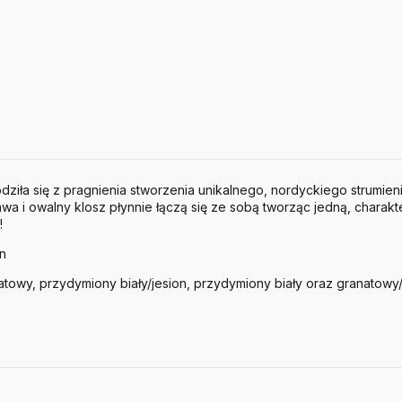
ziła się z pragnienia stworzenia unikalnego, nordyckiego strumieni
awa i owalny klosz płynnie łączą się ze sobą tworząc jedną, charak
!
en
towy, przydymiony biały/jesion, przydymiony biały oraz granatowy/