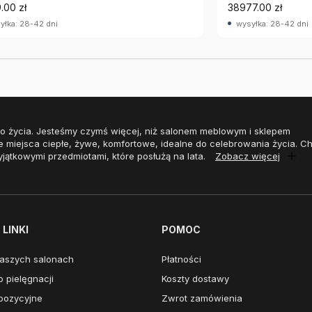
.00 zł
38977.00 zł
yłka: 28-42 dni
wysyłka: 28-42 dni
o życia. Jesteśmy czymś więcej, niż salonem meblowym i sklepem
e miejsca ciepłe, żywe, komfortowe, idealne do celebrowania życia. 
yjątkowymi przedmiotami, które posłużą na lata.
Zobacz więcej
LINKI
POMOC
aszych salonach
Płatności
 pielęgnacji
Koszty dostawy
pozycyjne
Zwrot zamówienia