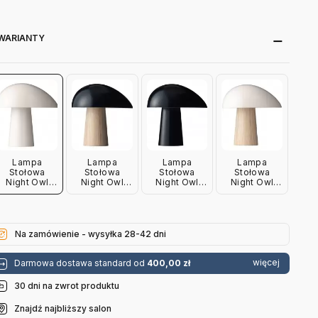
WARIANTY
Lampa
Lampa
Lampa
Lampa
Stołowa
Stołowa
Stołowa
Stołowa
Night Owl
Night Owl
Night Owl
Night Owl
Biała Fritz
Granatowa
Granatowa
Biała
Hansen
Podstawa
Fritz Hansen
Podstawa
Jesionowa
Jesionowa
Fritz Hansen
Fritz Hansen
Na zamówienie - wysyłka 28-42 dni
więcej
Darmowa dostawa standard od
400,00 zł
30 dni na zwrot produktu
Znajdź najbliższy salon