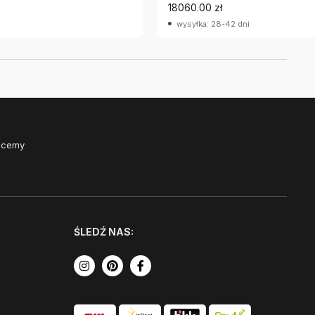
18060.00 zł
wysyłka: 28-42 dni
Chcemy
ŚLEDŹ NAS: