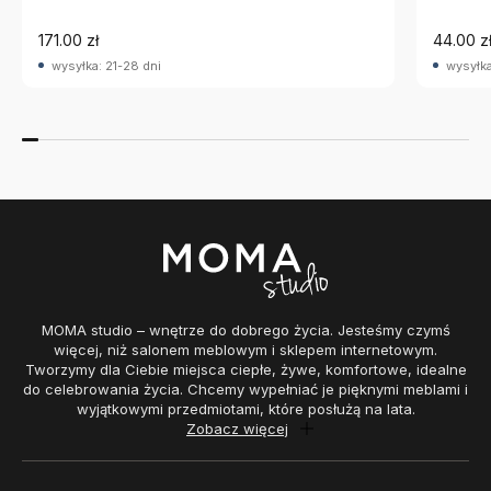
171.00 zł
44.00 z
wysyłka: 21-28 dni
wysyłka
MOMA studio – wnętrze do dobrego życia. Jesteśmy czymś
więcej, niż salonem meblowym i sklepem internetowym.
Tworzymy dla Ciebie miejsca ciepłe, żywe, komfortowe, idealne
do celebrowania życia. Chcemy wypełniać je pięknymi meblami i
wyjątkowymi przedmiotami, które posłużą na lata.
Zobacz więcej