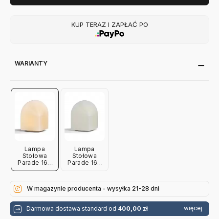
KUP TERAZ I ZAPŁAĆ PO
WARIANTY
Lampa
Lampa
Stołowa
Stołowa
Parade 160
Parade 160
Różowa Hay
Biała Hay
W magazynie producenta - wysyłka 21-28 dni
więcej
Darmowa dostawa standard od
400,00 zł