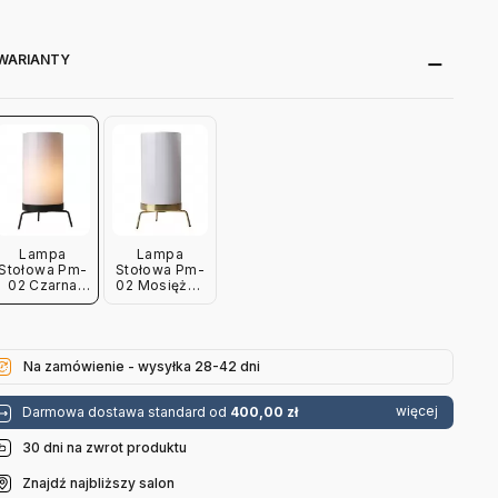
WARIANTY
Lampa
Lampa
Stołowa Pm-
Stołowa Pm-
02 Czarna
02 Mosiężna
Fritz Hansen
Fritz Hansen
Na zamówienie - wysyłka 28-42 dni
więcej
Darmowa dostawa standard od
400,00 zł
30 dni na zwrot produktu
Znajdź najbliższy salon