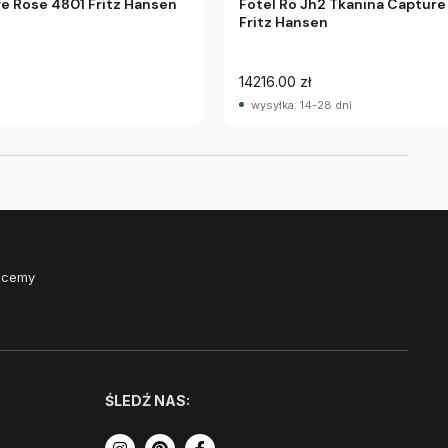
e Rose 4801 Fritz Hansen
Fotel Ro Jh2 Tkanina Capture
Fritz Hansen
14216.00 zł
wysyłka: 14-28 dni
Chcemy
ŚLEDŹ NAS: