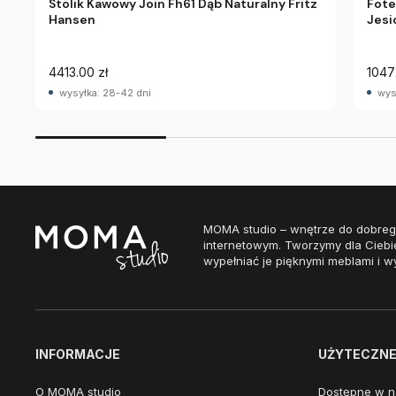
Stolik Kawowy Join Fh61 Dąb Naturalny Fritz
Fote
Hansen
Jesi
4413.00 zł
1047
wysyłka: 28-42 dni
wys
MOMA studio – wnętrze do dobreg
internetowym. Tworzymy dla Ciebi
wypełniać je pięknymi meblami i w
INFORMACJE
UŻYTECZNE 
O MOMA studio
Dostępne w n