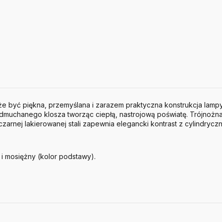
e być piękna, przemyślana i zarazem praktyczna konstrukcja lampy
 dmuchanego klosza tworząc ciepłą, nastrojową poświatę. Trójnożna
zarnej lakierowanej stali zapewnia elegancki kontrast z cylindrycz
 i mosiężny (kolor podstawy).