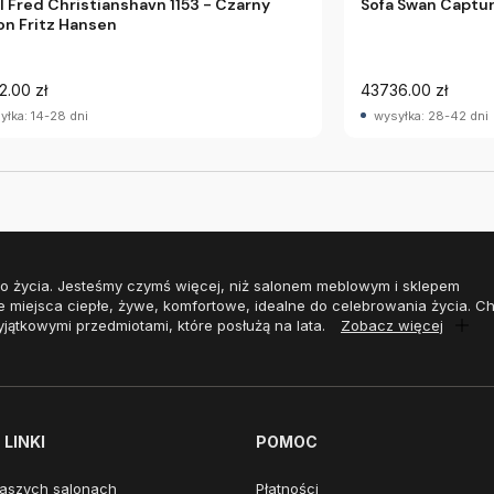
l Fred Christianshavn 1153 - Czarny
Sofa Swan Captur
on Fritz Hansen
2.00 zł
43736.00 zł
yłka: 14-28 dni
wysyłka: 28-42 dni
o życia. Jesteśmy czymś więcej, niż salonem meblowym i sklepem
e miejsca ciepłe, żywe, komfortowe, idealne do celebrowania życia. 
yjątkowymi przedmiotami, które posłużą na lata.
Zobacz więcej
LINKI
POMOC
aszych salonach
Płatności