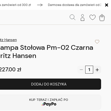
mówień od 300 zł
Darmowa dostawa dla zamówień od 300 zł
itz Hansen
Lampa Stołowa Pm-02 Czarna
ritz Hansen
227.00
zł
DODAJ DO KOSZYKA
KUP TERAZ I ZAPŁAĆ PO