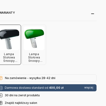
WARIANTY
Lampa
Lampa
Stołowa
Stołowa
Snoopy
Snoopy
Czarna Flos
Zielona Flos
Na zamówienie - wysyłka 28-42 dni
więcej
Darmowa dostawa standard od
400,00 zł
30 dni na zwrot produktu
Znajdź najbliższy salon