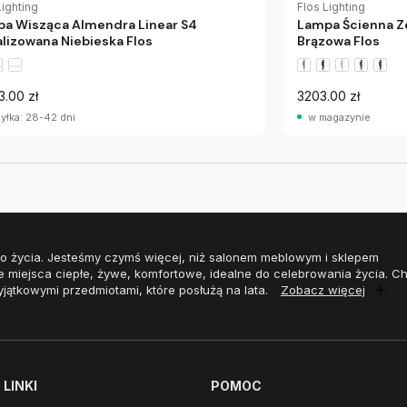
Lighting
Flos Lighting
a Wisząca Almendra Linear S4
Lampa Ścienna Z
lizowana Niebieska Flos
Brązowa Flos
3.00 zł
3203.00 zł
yłka: 28-42 dni
w magazynie
o życia. Jesteśmy czymś więcej, niż salonem meblowym i sklepem
e miejsca ciepłe, żywe, komfortowe, idealne do celebrowania życia. 
yjątkowymi przedmiotami, które posłużą na lata.
Zobacz więcej
LINKI
POMOC