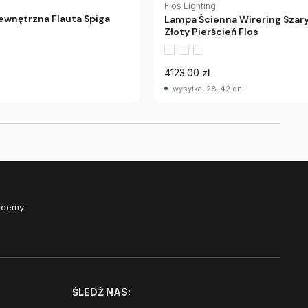
Flos Lighting
ewnętrzna Flauta Spiga
Lampa Ścienna Wirering Szar
Złoty Pierścień Flos
4123.00 zł
wysyłka: 28-42 dni
Chcemy
ŚLEDŹ NAS: