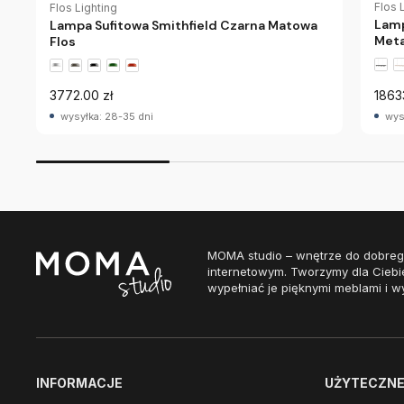
Flos 
Flos Lighting
Lamp
Lampa Sufitowa Smithfield Czarna Matowa
Meta
Flos
3772.00 zł
1863
wysyłka: 28-35 dni
wys
MOMA studio – wnętrze do dobreg
internetowym. Tworzymy dla Ciebi
wypełniać je pięknymi meblami i w
INFORMACJE
UŻYTECZNE 