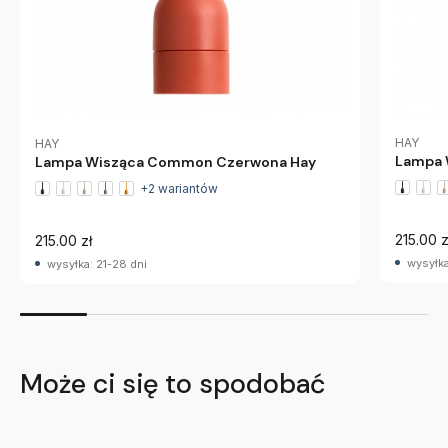
HAY
HAY
Lampa 
Lampa Wisząca Common Czerwona Hay
+2 wariantów
215.00 z
215.00 zł
wysyłka
wysyłka: 21-28 dni
Może ci się to spodobać