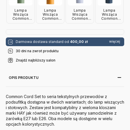
Lampa
Lampa
Lampa
Lampa
Wisząca
Wisząca
Wisząca
Wisząca
Common
Common
Common
Common
Zielona Hay
Żółta Hay
Fioletowa
Niebieska
Hay
Hay
więcej
Darmowa dostawa standard od
400,00 zł
30 dni na zwrot produktu
Znajdź najbliższy salon
OPIS PRODUKTU
Common Cord Set to seria tekstylnych przewodów z
podsufitką dostępna w dwóch wariantach; do lamp wiszących
i stołowych. Zestaw jest kompatybilny z wieloma kloszami
marki HAY jak również może być używany samodzielnie z
żarówką E27 lub E26. Oba modele są dostępne w wielu
opcjach kolorystycznych.