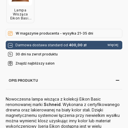
Lampa
Wisząca
Eikon Basic
Amber
Jesion
Schneid
W magazynie producenta - wysyłka 21-35 dni
więcej
Darmowa dostawa standard od
400,00 zł
30 dni na zwrot produktu
Znajdź najbliższy salon
OPIS PRODUKTU
Nowoczesna lampa wisząca z kolekcji Eikon Basic
renomowanej marki
Schneid
. Wykonana z certyfikowanego
drewna oraz lakierowanej na biały kolor stali. Dzięki
magnetycznemu systemowi łączenia przy niewielkim wysiłku
można wymienić klosz uzyskując inny kolor lub materiał
wykończeniowy (seria Eikon dostępna jest w wielu