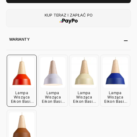
KUP TERAZ I ZAPŁAĆ PO
WARIANTY
Lampa
Lampa
Lampa
Lampa
Wisząca
Wisząca
Wisząca
Wisząca
Eikon Basic
Eikon Basic
Eikon Basic
Eikon Basic
Czerwona
Biała Jesion
Wax Jesion
True Blue
Jesion
Schneid
Schneid
Jesion
Schneid
Schneid