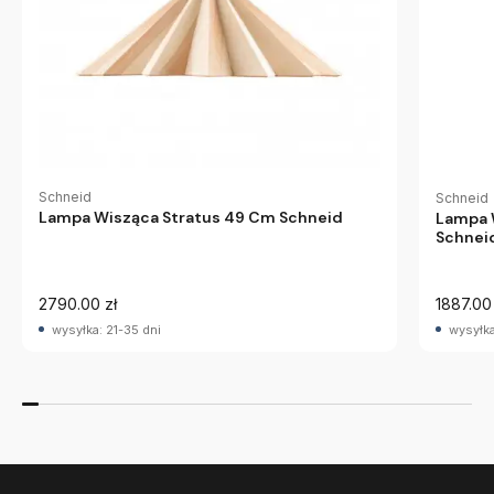
Schneid
Schneid
Lampa Wisząca Stratus 49 Cm Schneid
Lampa 
Schnei
2790.00 zł
1887.00 
wysyłka: 21-35 dni
wysyłka