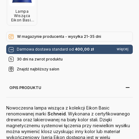
Lampa
Wisząca
Eikon Basic
True Blue
Jesion
Schneid
W magazynie producenta - wysyłka 21-35 dni
więcej
Darmowa dostawa standard od
400,00 zł
30 dni na zwrot produktu
Znajdź najbliższy salon
OPIS PRODUKTU
Nowoczesna lampa wisząca z kolekcji Eikon Basic
renomowanej marki
Schneid
. Wykonana z certyfikowanego
drewna oraz lakierowanej na biały kolor stali. Dzięki
magnetycznemu systemowi łączenia przy niewielkim wysiłku
można wymienić klosz uzyskując inny kolor lub materiał
wykończeniowy (seria Eikon dostępna jest w wielu