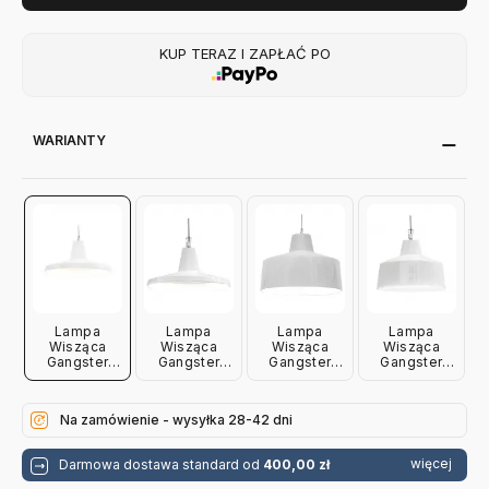
KUP TERAZ I ZAPŁAĆ PO
WARIANTY
Lampa
Lampa
Lampa
Lampa
Wisząca
Wisząca
Wisząca
Wisząca
Gangster
Gangster
Gangster
Gangster
Biała 35 Cm
Biała 50 Cm
Biała 48 Cm
Biała 28 Cm
Karman
Karman
Karman
Karman
Na zamówienie - wysyłka 28-42 dni
więcej
Darmowa dostawa standard od
400,00 zł