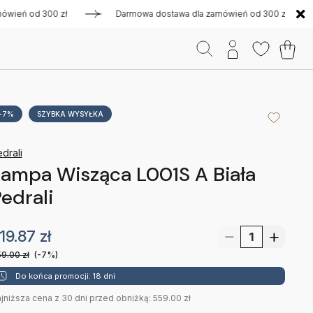
eń od 300 zł
Darmowa dostawa dla zamówień od 300 zł
-7%
SZYBKA WYSYŁKA
drali
ampa Wisząca L001S A Biała
edrali
19.87
zł
9.00
zł
(-7%)
Do końca promocji: 18 dni
jniższa cena z 30 dni przed obniżką: 559.00 zł