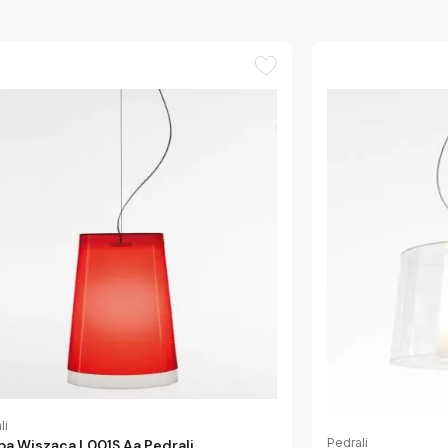
li
Pedrali
a Wisząca L001S Aa Pedrali