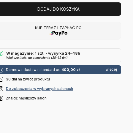
DODAJ DO KOSZYKA
KUP TERAZ I ZAPŁAĆ PO
W magazynie: 1 szt. - wysyłka 24–48h
Większa ilość: na zamówienie (28-42 dni)
więcej
Darmowa dostawa standard od
400,00 zł
30 dni na zwrot produktu
Do zobaczenia w wybranych salonach
Znajdź najbliższy salon