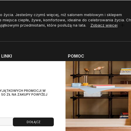
o życia. Jesteśmy czymś więcej, niż salonem meblowym i sklepem
e miejsca ciepłe, żywe, komfortowe, idealne do celebrowania życia. 
yjątkowymi przedmiotami, które posłużą na lata.
Zobacz więcej
LINKI
POMOC
aszych salonach
Płatności
 pielęgnacji
Koszty dostawy
pozycyjne
Zwrot zamówienia
 WYJĄTKOWYCH PROMOCJI W
i
Polityka zwrotów
 50 ZŁ NA ZAKUPY POWYŻEJ
e
Praca w MOMA Studio
x SITS
x AUPING
DOŁĄCZ
ietlenie Dodatki