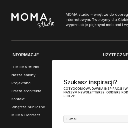
MOMA studio – wnętrze do dobreg
internetowym. Tworzymy dla Ciebi
wypełniać je pięknymi meblami i w
INFORMACJE
UŻYTECZNE 
O MOMA studio
Dostępne w n
Nasze salony
Przewodnik po
Szukasz inspiracji?
Projektanci
Promocje eks
COTYGODNIOWA DAWKA INSPIRACJI I
Strefa architekta
Nasze katalog
NASZYM NEWSLETTERZE. ODBIERZ KOD
500 ZŁ
Kontakt
Meble Włoski
Wnętrza publiczne
MOMA studio 
MOMA Contract
MOMA studio 
Hay Meble Ośw