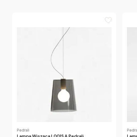
Pedrali
Pedra
Lampa Wisząca L001S A Pedrali
Lamp