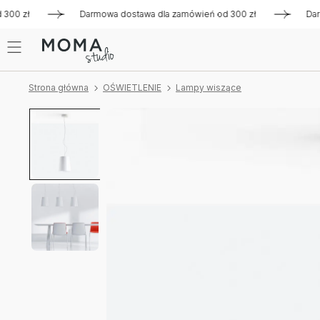
0 zł
Darmowa dostawa dla zamówień od 300 zł
Darmowa 
Strona główna
OŚWIETLENIE
Lampy wiszące