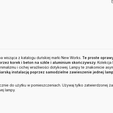
mpa wisząca z katalogu duńskiej marki New Works.
Te proste opraw
rzez korek i beton na szkle i aluminium skończywszy
. Kolekcja 
imalizmu i cichej wrażliwości dotykowej. Lampy te znakomicie asym
iarską instalację poprzez samodzielne zawieszenie jednej lam
znie do użytku w pomieszczeniach. Używaj tylko zatwierdzonej żar
ej lampy.