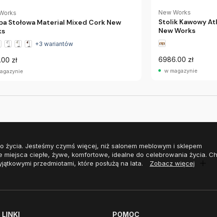
New Works
Works
Stolik Kawowy A
a Stołowa Material Mixed Cork New
New Works
ks
+3 wariantów
6986.00 zł
.00 zł
w magazynie
agazynie
o życia. Jesteśmy czymś więcej, niż salonem meblowym i sklepem
e miejsca ciepłe, żywe, komfortowe, idealne do celebrowania życia. 
yjątkowymi przedmiotami, które posłużą na lata.
Zobacz więcej
LINKI
POMOC