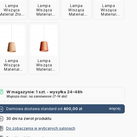
Lampa
Lampa
Lampa
Lampa
Wisząca
Wisząca
Wisząca
Wisząca
Material Złota
Material
Material
Material
New Works
Przydymiony
Naturalny
Mixed Korek
Dąb New
Dąb New
New Works
Works
Works
Lampa
Lampa
Wisząca
Wisząca
Material
Material
Naturalny
Terakota
Korek New
New Works
Works
W magazynie: 1 szt. - wysyłka 24–48h
Większa ilość: na zamówienie (7-14 dni)
więcej
Darmowa dostawa standard od
400,00 zł
30 dni na zwrot produktu
Do zobaczenia w wybranych salonach