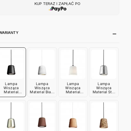
KUP TERAZ I ZAPŁAĆ PO
WARIANTY
Lampa
Lampa
Lampa
Lampa
Wisząca
Wisząca
Wisząca
Wisząca
Material
Material Biały
Material
Material Stal
Czarny
Marmur New
Szkło
Nierdzewna
Marmur New
Works
Opalizowane
New Works
Works
New Works