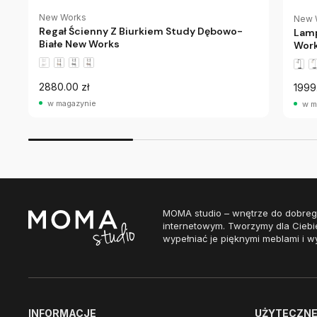
New Works
New 
Regał Ścienny Z Biurkiem Study Dębowo-
Lamp
Białe New Works
Wor
2880.00 zł
1999
w magazynie
w m
MOMA studio – wnętrze do dobreg
internetowym. Tworzymy dla Ciebi
wypełniać je pięknymi meblami i w
INFORMACJE
UŻYTECZNE 