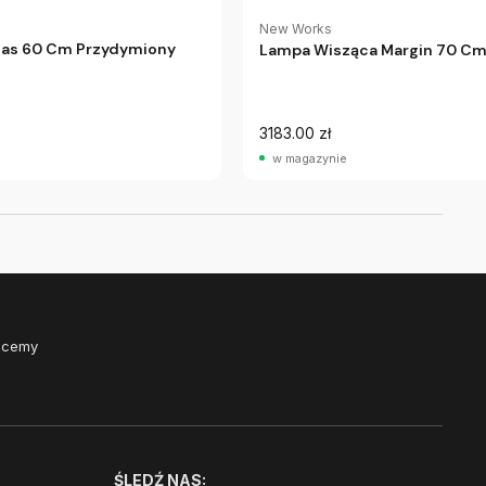
New Works
tlas 60 Cm Przydymiony
Lampa Wisząca Margin 70 C
3183.00 zł
w magazynie
Chcemy
ŚLEDŹ NAS: