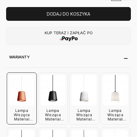
DODAJ DO KOSZYKA
KUP TERAZ I ZAPŁAĆ PO
WARIANTY
Lampa
Lampa
Lampa
Lampa
Wisząca
Wisząca
Wisząca
Wisząca
Material
Material
Material
Material
Terakota
Czarny
Biały Marmur
Szkło
New Works
Marmur New
New Works
Opalizowane
Works
New Works