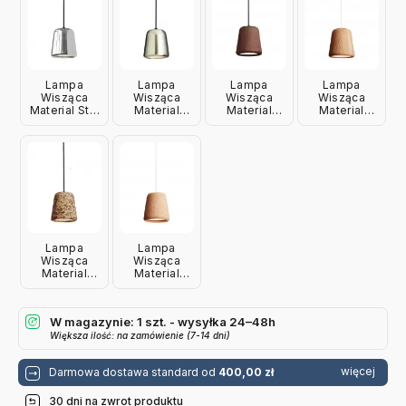
Lampa
Lampa
Lampa
Lampa
Wisząca
Wisząca
Wisząca
Wisząca
Material Stal
Material
Material
Material
Nierdzewna
Złota New
Przydymiony
Naturalny
New Works
Works
Dąb New
Dąb New
Works
Works
Lampa
Lampa
Wisząca
Wisząca
Material
Material
Mixed Korek
Naturalny
New Works
Korek New
Works
W magazynie: 1 szt. - wysyłka 24–48h
Większa ilość: na zamówienie (7-14 dni)
więcej
Darmowa dostawa standard od
400,00 zł
30 dni na zwrot produktu