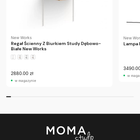
New Works
New Wor
Regał Ścienny Z Biurkiem Study Dębowo-
Lampa 
Białe New Works
3490.00
2880.00 zł
w maga
w magazynie