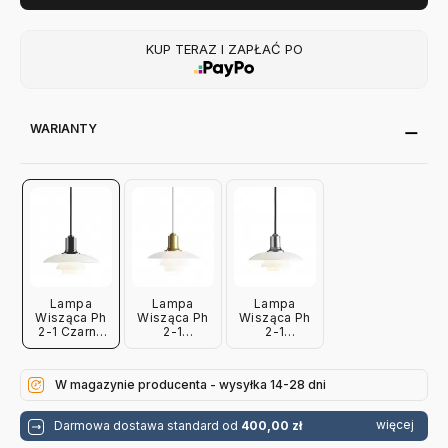
KUP TERAZ I ZAPŁAĆ PO
WARIANTY
Lampa
Lampa
Lampa
Wisząca Ph
Wisząca Ph
Wisząca Ph
2-1 Czarna
2-1
2-1
Louis
Mosiężna
Chromowana
Poulsen
Louis
Louis
Poulsen
Poulsen
W magazynie producenta - wysyłka 14-28 dni
więcej
Darmowa dostawa standard od
400,00 zł