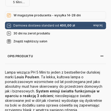
5 Mini
Monochromatyczna
Niebieska
Louis
W magazynie producenta - wysyłka 14-28 dni
Poulsen
więcej
Darmowa dostawa standard od
400,00 zł
30 dni na zwrot produktu
Znajdź najbliższy salon
OPIS PRODUKTU
Lampa wisząca PH 5 Mini to jeden z bestsellerów duńskiej
marki
Louis
Poulsen
. Ta lekka, kultowa lampa o
ponadczasowym wzornictwie od lat postrzegana jest jako
absolutny must have skierowany do przestrzeni domowych
jak i biznesowych.
System emisji światła funkcjonuje w
oparciu o reakcję 3 odcieni
; nieoślepiające światło
skierowane jest w dół jak również wydostaje się dyskretnie
na boki w dodatku sama oprawa oświetla się zapewniając
przyjemny blask z wnętrza swojego rdzenia.