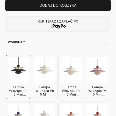
DODAJ DO KOSZYKA
KUP TERAZ I ZAPŁAĆ PO
WARIANTY
Lampa
Lampa
Lampa
Lampa
Wisząca Ph
Wisząca Ph
Wisząca Ph
Wisząca Ph
5 Mini
5 Mini
5 Mini
5 Mini
Monochromatyczna
Monochromatyczna
Modern Biała
Różowa
Czarna Louis
Biała Louis
Louis
Louis
Poulsen
Poulsen
Poulsen
Poulsen