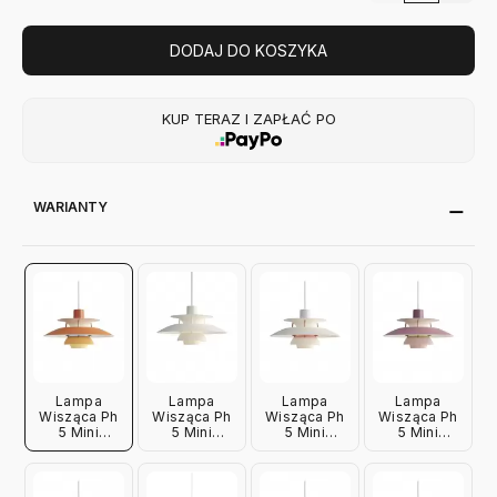
DODAJ DO KOSZYKA
KUP TERAZ I ZAPŁAĆ PO
WARIANTY
Lampa
Lampa
Lampa
Lampa
Wisząca Ph
Wisząca Ph
Wisząca Ph
Wisząca Ph
5 Mini
5 Mini
5 Mini
5 Mini
Pomarańczowa
Monochromatyczna
Modern Biała
Różowa
Louis
Biała Louis
Louis
Louis
Poulsen
Poulsen
Poulsen
Poulsen