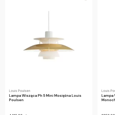
Louis Poulsen
Louis Po
Lampa Wisząca Ph 5 Mini Mosiężna Louis
Lampa W
Poulsen
Monoch
Poulse