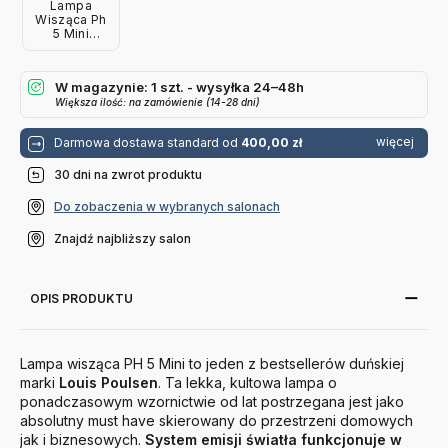
Lampa
Wisząca Ph
5 Mini
Monochromatyczna
Niebieska
Louis
W magazynie: 1 szt. - wysyłka 24–48h
Poulsen
Większa ilość: na zamówienie (14-28 dni)
więcej
Darmowa dostawa standard od
400,00 zł
30 dni na zwrot produktu
Do zobaczenia w wybranych salonach
Znajdź najbliższy salon
OPIS PRODUKTU
Lampa wisząca PH 5 Mini to jeden z bestsellerów duńskiej
marki
Louis
Poulsen
. Ta lekka, kultowa lampa o
ponadczasowym wzornictwie od lat postrzegana jest jako
absolutny must have skierowany do przestrzeni domowych
jak i biznesowych.
System emisji światła funkcjonuje w