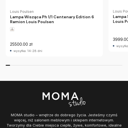
Louis Po
Louis Poulsen
Lampa S
Lampa Wisząca Ph 1/1 Centenary Edition 6
Louis P
Ramion Louis Poulsen
3999.00
25500.00 zł
wysyłka
wysyłka: 14-28 dni
MOMA studio – wnętrze do dobrego życia. Jesteśmy czymś
więcej, niż salonem meblowym i sklepem internetowym.
Tworzymy dla Ciebie miejsca ciepłe, żywe, komfortowe, idealne