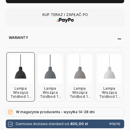
KUP TERAZ I ZAPŁAĆ PO
WARIANTY
Lampa
Lampa
Lampa
Lampa
Wisząca
Wisząca
Wisząca
Wisząca
Toldbod 17
Toldbod 17
Toldbod 17
Toldbod 17
Cm Czarna
Cm
Cm
Cm Biała
Louis
Szaroniebieska
Jasnoszara
Louis
Poulsen
Louis
Louis
Poulsen
W magazynie producenta - wysyłka 14-28 dni
Poulsen
Poulsen
więcej
Darmowa dostawa standard od
400,00 zł