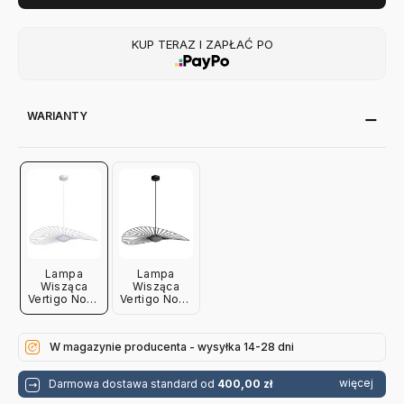
KUP TERAZ I ZAPŁAĆ PO
WARIANTY
Lampa
Lampa
Wisząca
Wisząca
Vertigo Nova
Vertigo Nova
Mała Biała
Mała Czarna
Petite Friture
Petite Friture
W magazynie producenta - wysyłka 14-28 dni
więcej
Darmowa dostawa standard od
400,00 zł