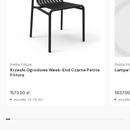
Petite Friture
Petite Fr
Krzesło Ogrodowe Week-End Czarne Petite
Lampa W
Friture
1573.00 zł
5637.00
wysyłka: 14-28 dni
wysyłka