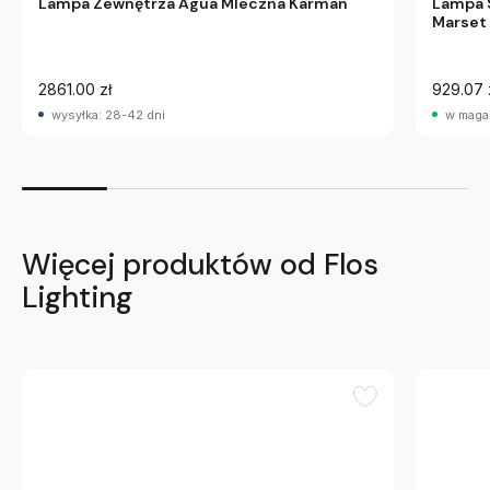
Lampa Zewnętrza Agua Mleczna Karman
Lampa S
Marset
2861.00 zł
929.07 
wysyłka: 28-42 dni
w maga
Więcej produktów od Flos
Lighting