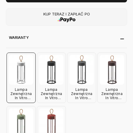
KUP TERAZ I ZAPŁAĆ PO
WARIANTY
Lampa
Lampa
Lampa
Lampa
Zewnętrzna
Zewnętrzna
Zewnętrzna
Zewnętrzna
In Vitro
In Vitro
In Vitro
In Vitro
Unplugged
Unplugged
Unplugged
Unplugged
Biała Flos
Czarna Flos
Antracytowa
Brązowa
Flos
Flos