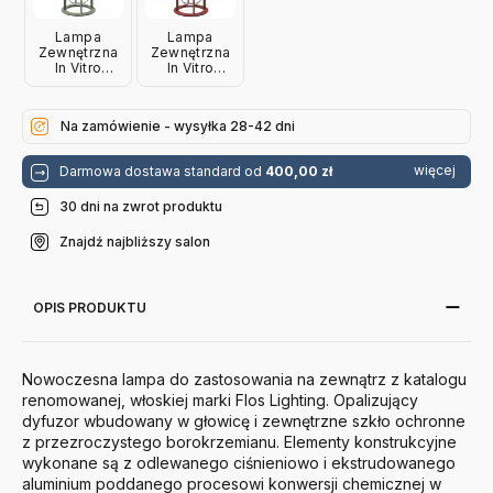
Lampa
Lampa
Zewnętrzna
Zewnętrzna
In Vitro
In Vitro
Unplugged
Unplugged
Bladozielona
Terakotowa
Flos
Flos
Na zamówienie - wysyłka 28-42 dni
więcej
Darmowa dostawa standard od
400,00 zł
30 dni na zwrot produktu
Znajdź najbliższy salon
OPIS PRODUKTU
Nowoczesna lampa do zastosowania na zewnątrz z katalogu
renomowanej, włoskiej marki Flos Lighting. Opalizujący
dyfuzor wbudowany w głowicę i zewnętrzne szkło ochronne
z przezroczystego borokrzemianu. Elementy konstrukcyjne
wykonane są z odlewanego ciśnieniowo i ekstrudowanego
aluminium poddanego procesowi konwersji chemicznej w