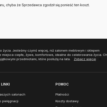
aru, chyba że Sprzedawca zgodził się ponieść ten koszt.
o życia. Jesteśmy czymś więcej, niż salonem meblowym i sklepem
e miejsca ciepłe, żywe, komfortowe, idealne do celebrowania życia. 
yjątkowymi przedmiotami, które posłużą na lata.
Zobacz więcej
LINKI
POMOC
aszych salonach
Płatności
 pielęgnacji
Koszty dostawy