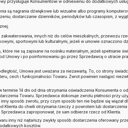
owy przysługuje Konsumentowi w odniesieniu do dodatkowych usłu
nia są nagrania dźwiękowe lub wizualne albo programy komputer
zeniu; dostarczanie dzienników, periodyków lub czasopism, z wyj
znej;
 zakwaterowania, innych niż do celów mieszkalnych, przewozu rze
wymi, sportowymi lub kulturalnymi, jeżeli w umowie oznaczono dzi
 które nie są zapisane na nośniku materialnym, jeżeli spełnianie
 od Umowy i po poinformowaniu go przez Sprzedawcę o utracie pr
ległość, Umowa jest uważana za niezawartą. To, co strony świadcz
eru, cech i funkcjonalności Towaru. Zwrot powinien nastąpić niezwło
 w terminie 14 dni od dnia otrzymania oświadczenia Konsumenta o 
starczenia Towaru. Sprzedawca dokonuje zwrotu płatności przy uży
 inny sposób zwrotu, przy czym sposób ten nie będzie się wiązał
d Klienta do chwili otrzymania rzeczy z powrotem lub dostarczenia 
że Sprzedawca zaproponował, że sam odbierze rzecz od Klienta.
waru inny niż najtańszy zwykły sposób dostarczenia oferowany pr
dodatkowych kosztów.