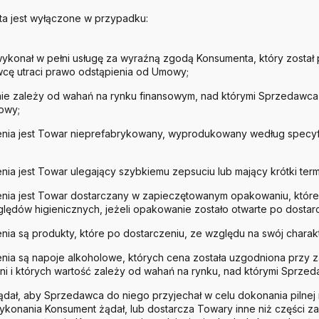
a jest wyłączone w przypadku:
wykonał w pełni usługę za wyraźną zgodą Konsumenta, który zosta
wcę utraci prawo odstąpienia od Umowy;
e zależy od wahań na rynku finansowym, nad którymi Sprzedawca ni
owy;
nia jest Towar nieprefabrykowany, wyprodukowany według specyfi
a jest Towar ulegający szybkiemu zepsuciu lub mający krótki term
nia jest Towar dostarczany w zapieczętowanym opakowaniu, które
lędów higienicznych, jeżeli opakowanie zostało otwarte po dostar
a są produkty, które po dostarczeniu, ze względu na swój charakte
nia są napoje alkoholowe, których cena została uzgodniona przy 
i i których wartość zależy od wahań na rynku, nad którymi Sprzeda
dał, aby Sprzedawca do niego przyjechał w celu dokonania pilnej 
 wykonania Konsument żądał, lub dostarcza Towary inne niż części