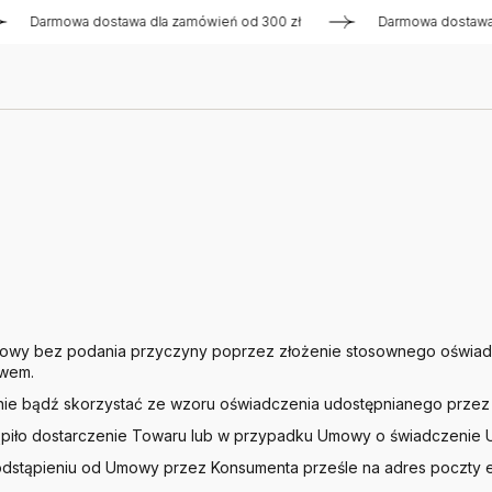
Darmowa dostawa dla zamówień od 300 zł
Darmowa dostawa dla
wy bez podania przyczyny poprzez złożenie stosownego oświadcz
ywem.
nie bądź skorzystać ze wzoru oświadczenia udostępnianego przez 
tąpiło dostarczenie Towaru lub w przypadku Umowy o świadczenie Us
odstąpieniu od Umowy przez Konsumenta prześle na adres poczty e