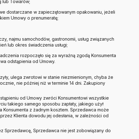
g lub Towarów;
owe dostarczane w zapieczętowanym opakowaniu, jeżeli
ątkiem Umowy o prenumeratę;
czy, najmu samochodów, gastronomii, usług związanych
eń lub okres świadczenia usługi;
 świadczenia rozpoczęło się za wyraźną zgodą Konsumenta
awa odstąpienia od Umowy.
yły, ulega zwrotowi w stanie niezmienionym, chyba że
cznie, nie później niż w terminie 14 dni. Zakupiony
odstąpieniu od Umowy zwróci Konsumentowi wszystkie
ciu takiego samego sposobu zapłaty, jakiego użył
 dla Konsumenta z żadnym kosztem. Sprzedawca może
przez Klienta dowodu jej odesłania, w zależności od
zez Sprzedawcę, Sprzedawca nie jest zobowiązany do