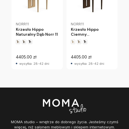
NORR11
NORR11
Krzesło Hippo
Krzesło Hippo
Naturalny Dąb Norr 11
Ciemny
Przydymiony Dąb
Norr 11
4405.00 zł
4405.00 zł
wysyłka: 28-42 dni
wysyłka: 28-42 dni
MOMA studio – wnętrze do dobrego życia. Jesteśmy czymś
więcej, niż salonem meblowym i sklepem internetowym.