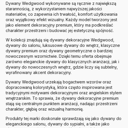
Dywany Wedgwood wykonywane są ręcznie z największą
starannością, z wykorzystaniem najwyższej jakości
materiałów, co zapewnia ich trwałość, komfort użytkowania
oraz wyjątkowy efekt wizualny. Każdy model tworzony jest
jako element dekoracyjny premium, który ma podkreślać
charakter przestrzeni i budować jej estetyczną spójność.
W kolekcji znajdują się dywany dekoracyjne Wedgwood,
dywany do salonu, luksusowe dywany do wnętrz, klasyczne
dywany premium oraz dywany geometryczne o bardziej
nowoczesnym wzornictwie. Dzięki temu oferta obejmuje
zarówno eleganckie dywany do klasycznych aranżacji, jak i
dywany do nowoczesnych wnętrz, gdzie liczy się subtelny,
wyrafinowany akcent dekoracyjny.
Dywany Wedgwood urzekają bogactwem wzorów oraz
dopracowaną kolorystyką, która często inspirowana jest
tradycyjnymi motywami dekoracyjnymi oraz angielskim stylem
wnętrzarskim. To sprawia, że dywany dekoracyjne premium
stają się centralnym punktem aranżacji, nadając przestrzeni
charakter, głębię oraz wizualną harmonię.
Produkty tej marki doskonale sprawdzają się jako dywany do
eleganckiego salonu, dywany do sypialni, a także jako