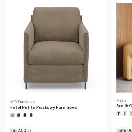
Mash
MTI Furninova
Stolik 
Fotel Petito Piaskowy Furninova
2952.00 zł
2599.00