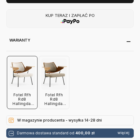
KUP TERAZ I ZAPŁAĆ PO
WARIANTY
Fotel Rfh
Fotel Rfh
Rd8
Rd8
Hallingdal
Hallingdal
103
227
Andtradition
Andtradition
W magazynie producenta - wysyłka 14-28 dni
więcej
Darmowa dostawa standard od
400,00 zł