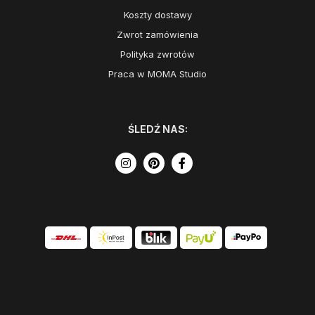
Koszty dostawy
Zwrot zamówienia
Polityka zwrotów
Praca w MOMA Studio
ŚLEDŹ NAS:
Szukasz inspiracji?
COTYGODNIOWA DAWKA INSPIRACJI I WYJĄTKOWYCH PROMOCJI
W NASZYM NEWSLETTERZE. ODBIERZ KOD 50 ZŁ NA ZAKUPY
POWYŻEJ 500 ZŁ