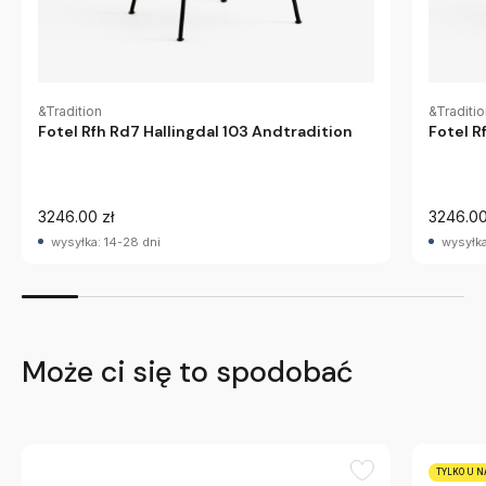
&Tradition
&Traditi
Fotel Rfh Rd7 Hallingdal 103 Andtradition
Fotel R
3246.00 zł
3246.00
wysyłka: 14-28 dni
wysyłka
Może ci się to spodobać
TYLKO U N