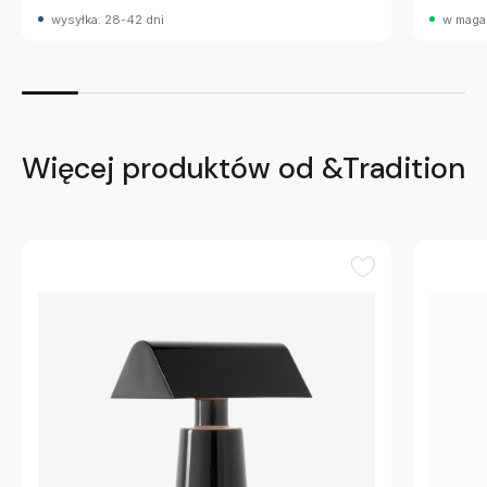
wysyłka: 28-42 dni
w maga
Więcej produktów od &Tradition