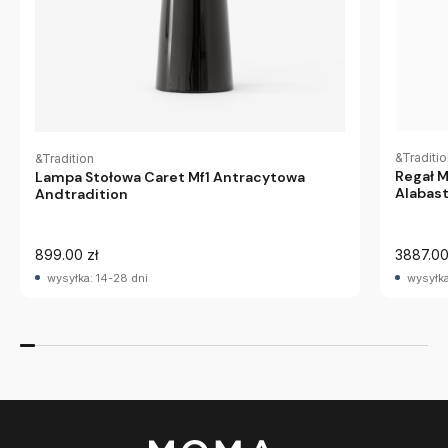
&Traditi
&Tradition
Regał 
Lampa Stołowa Caret Mf1 Antracytowa
Alabast
Andtradition
899.00 zł
3887.00
wysyłka: 14-28 dni
wysyłka